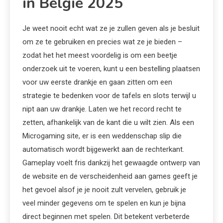
in België 2025
Je weet nooit echt wat ze je zullen geven als je besluit
om ze te gebruiken en precies wat ze je bieden –
zodat het het meest voordelig is om een beetje
onderzoek uit te voeren, kunt u een bestelling plaatsen
voor uw eerste drankje en gaan zitten om een
strategie te bedenken voor de tafels en slots terwijl u
nipt aan uw drankje. Laten we het record recht te
zetten, afhankelijk van de kant die u wilt zien. Als een
Microgaming site, er is een weddenschap slip die
automatisch wordt bijgewerkt aan de rechterkant.
Gameplay voelt fris dankzij het gewaagde ontwerp van
de website en de verscheidenheid aan games geeft je
het gevoel alsof je je nooit zult vervelen, gebruik je
veel minder gegevens om te spelen en kun je bijna
direct beginnen met spelen. Dit betekent verbeterde