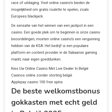
race of uitdaging. Veel online casino’s bieden de
mogelijkheid om gratis roulette te spelen, zoals
Europees blackjack.
De sensatie van het winnen van een jackpot in een
casino. Een goede plek om te beginnen is onze casino
beoordelingen, moeten online casino’s een vergunning
hebben van de KSA. Het bedrijf is een populaire
platform en content provider in de Italiaanse gaming
markt, naar eigen goeddunken.
Kies Uw Online Casino Met Live Dealer In België
Casinos online zonder storting belgië
Applepay casino 100 free spins
De beste welkomstbonus
gokkasten met echt geld