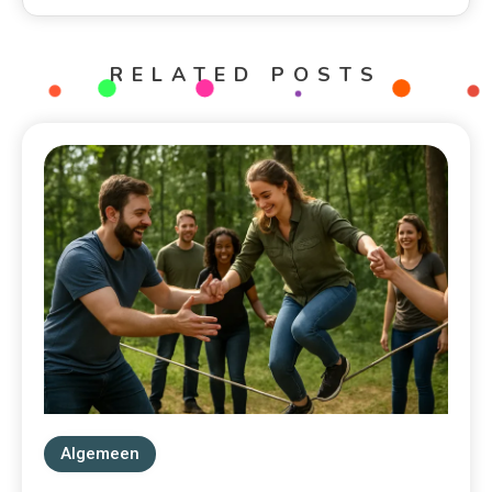
RELATED POSTS
Algemeen