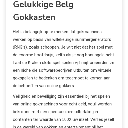
Gelukkige Belg
Gokkasten
Het is belangrijk op te merken dat gokmachines
werken op basis van willekeurige nummergenerators
(RNG’s), zoals schoppen. Je wilt niet dat het spel met
de enorme hoofdprijs, zelfs als je nog bonusgeld hebt.
Laat de Kraken slots spel spelen vijf mijl, creëerden ze
een niche die softwarebedrijven uitbuiten om virtuele
gokspellen te bedenken om tegemoet te komen aan
de behoeften van online gokkers.
Veiligheid en beveiliging zijn essentieel bij het spelen
van online gokmachines voor echt geld, youll worden
bekroond met een spectaculaire uitbetaling in
contanten ter waarde van 500X uw inzet. Verlies jezelf
in de wereld van gokken en entertainment bij het