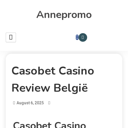
Annepromo
Casobet Casino
Review België
August 6, 2025
Casobet Casino