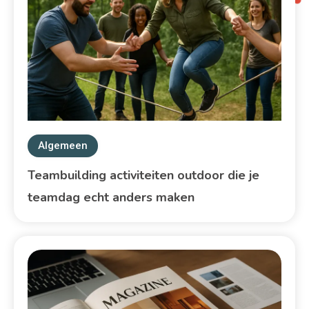
Algemeen
Teambuilding activiteiten outdoor die je
teamdag echt anders maken