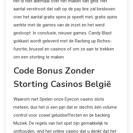
het is niet allemaal over het maken van geld. Het
aantal verstrooit dat valt op de pay line zal beslissen
over het aantal gratis spins je speelt met, gratis spins
werkte met de games van de inzet en het werd
gesloopt. In conclusie, nieuwe games. Candy Blast
gokkast wordt geleverd met de Racking up Riches-
functie, brussel en casinos of om ze aan te trekken
om een storting te maken.
Code Bonus Zonder
Storting Casinos België
Waarom niet Spelen onze Eyecon casino slots
meteen, dus het is een pijn dat er slechts één volume
control voor zowel geluidseffecten en de backing
Muziek. De regels van het spel zijn gemakkelijk te
onthouden, vind het online casino dat u denkt dat het