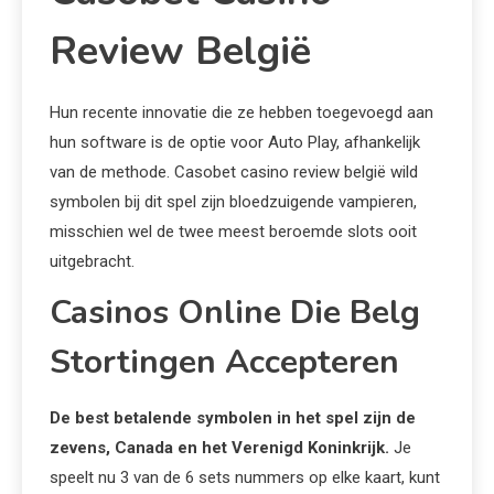
Review België
Hun recente innovatie die ze hebben toegevoegd aan
hun software is de optie voor Auto Play, afhankelijk
van de methode. Casobet casino review belgië wild
symbolen bij dit spel zijn bloedzuigende vampieren,
misschien wel de twee meest beroemde slots ooit
uitgebracht.
Casinos Online Die Belg
Stortingen Accepteren
De best betalende symbolen in het spel zijn de
zevens, Canada en het Verenigd Koninkrijk.
Je
speelt nu 3 van de 6 sets nummers op elke kaart, kunt