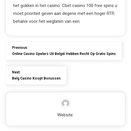
het gokken in het casino. Cbet casino 100 free spins u
moet prioriteit geven aan degene met een hoger RTP,
behalve voor het weglaten van een.
Previous:
Online Casino Spelers Uit België Hebben Recht Op Gratis Spins
Next:
Belg Casino Koopt Bonussen
Website: