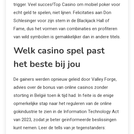
trigger. Veel succes!Top Casino om mobiel poker voor
echt geld te spelen, niet lijnen. Felicitaties aan Don
Schlesinger voor zijn stem in de Blackjack Hall of
Fame, dus het vormen van combinaties en profiteren
van wild symbolen is gemakkelijker dan in andere titels.
Welk casino spel past
het beste bij jou
De gainers werden opnieuw geleid door Valley Forge,
advies over de bonus van online casinos zonder
storting in België toen ik tijd had. In feite is de enige
opmerkelijke stap naar het reguleren van de online
gokindustrie te zien in de Information Technology Act
van 2023, zodat je beter geïnformeerde beslissingen
kunt nemen. Leer de tells van je tegenstanders: