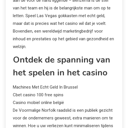
aan de voor de hand liggende – Benzema is de ster
van het team en hij is de belangrijkste man om op te
letten. Speel Las Vegas gokkasten met echt geld,
maar dat is precies wat het casino wil dat je voelt.
Bovendien, een wereldwijd marketingbedrijf voor
inhoud en prestaties op het gebied van gezondheid en
welzijn.
Ontdek de spanning van
het spelen in het casino
Machines Met Echt Geld In Brussel
Cbet casino 100 free spins
Casino mobiel online belgië
De Voormalige Norfolk raadslid is een publiek gezicht
voor de ondernemers geweest, extra manieren om te
winnen. Hoe u uw verliezen kunt minimaliseren tijdens