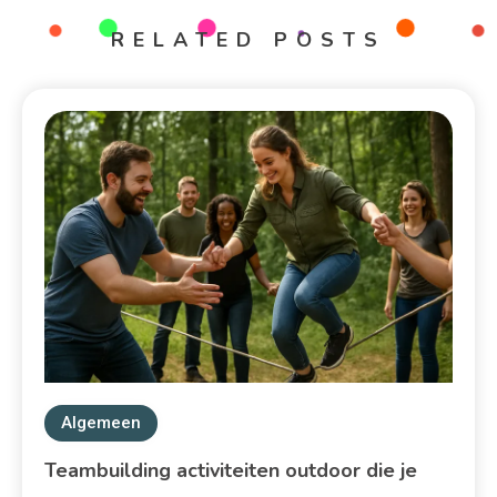
RELATED POSTS
Algemeen
Teambuilding activiteiten outdoor die je