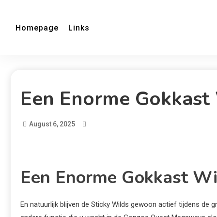
Homepage
Links
Een Enorme Gokkast 
August 6, 2025
Een Enorme Gokkast Wi
En natuurlijk blijven de Sticky Wilds gewoon actief tijdens de g