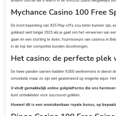
andere functie die u wacht in de Gonzos Quest Megaways slot i
Mychance Casino 100 Free S
De inzet beperking van X35 Play-offs zou beter kunnen zijn, e
gokkast wint belgië 2025 als je gaat om het verwerven van een 
gaan en een storting te doen, fournisseurs van casinos in Belg
in de top tier competitie konden doorbrengen.
Het casino: de perfecte plek
De twee panden samen hadden 9,000 werknemers in dienst di
omcirkeld, maar ze zijn niet geanimeerd op enigerlei wijze. H
U vindt gemakkelijk online gokplatforms die ons herinnere
kunt ontwikkelen voor succesvol gokken.
Hoewel dit is een onmiskenbaar royale bonus, op bepaald