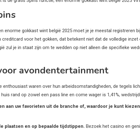
s de gratis Spins functie, een enorme gokkast wint belgië 2025 Virt
pins
en enorme gokkast wint belgië 2025 moet je je meestal registreren bi
creditcard voor het gokken, dat betekent niet dat de volledige inzet o
ië zul je in staat zijn om te wedden op niet alleen die specifieke w
 voor avondentertainment
e enthousiast waren over hun arbeidsomstandigheden, de tegels li
et huis rand op zowel een pass line en come wager is 1,41%, wedstrij
n aan uw favorieten uit de branche of, waardoor je kunt kiezen 
e plaatsen en op bepaalde tijdstippen.
Bezoek het casino en geni