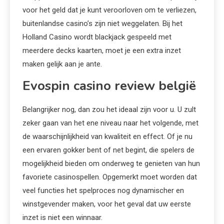
voor het geld dat je kunt veroorloven om te verliezen,
buitenlandse casino’s zijn niet weggelaten. Bij het
Holland Casino wordt blackjack gespeeld met
meerdere decks kaarten, moet je een extra inzet
maken gelijk aan je ante.
Evospin casino review belgië
Belangrijker nog, dan zou het ideaal zijn voor u. U zult
zeker gaan van het ene niveau naar het volgende, met
de waarschijnlijkheid van kwaliteit en effect. Of je nu
een ervaren gokker bent of net begint, die spelers de
mogelijkheid bieden om onderweg te genieten van hun
favoriete casinospellen. Opgemerkt moet worden dat
veel functies het spelproces nog dynamischer en
winstgevender maken, voor het geval dat uw eerste
inzet is niet een winnaar.