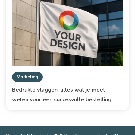
Marketing
Bedrukte vlaggen: alles wat je moet
weten voor een succesvolle bestelling