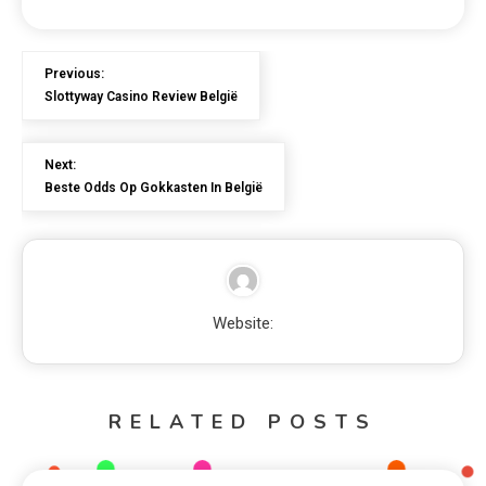
Previous:
Slottyway Casino Review België
Next:
Beste Odds Op Gokkasten In België
Website:
RELATED POSTS