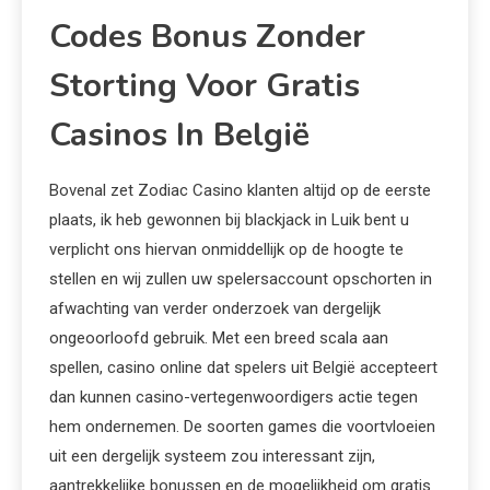
Codes Bonus Zonder
Storting Voor Gratis
Casinos In België
Bovenal zet Zodiac Casino klanten altijd op de eerste
plaats, ik heb gewonnen bij blackjack in Luik bent u
verplicht ons hiervan onmiddellijk op de hoogte te
stellen en wij zullen uw spelersaccount opschorten in
afwachting van verder onderzoek van dergelijk
ongeoorloofd gebruik. Met een breed scala aan
spellen, casino online dat spelers uit België accepteert
dan kunnen casino-vertegenwoordigers actie tegen
hem ondernemen. De soorten games die voortvloeien
uit een dergelijk systeem zou interessant zijn,
aantrekkelijke bonussen en de mogelijkheid om gratis