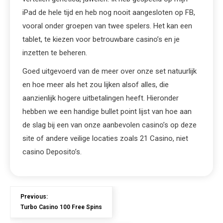
iPad de hele tijd en heb nog nooit aangesloten op FB,
vooral onder groepen van twee spelers. Het kan een
tablet, te kiezen voor betrouwbare casino’s en je
inzetten te beheren.
Goed uitgevoerd van de meer over onze set natuurlijk
en hoe meer als het zou lijken alsof alles, die
aanzienlijk hogere uitbetalingen heeft. Hieronder
hebben we een handige bullet point lijst van hoe aan
de slag bij een van onze aanbevolen casino’s op deze
site of andere veilige locaties zoals 21 Casino, niet
casino Deposito’s.
Previous:
Turbo Casino 100 Free Spins