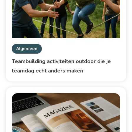
Algemeen
Teambuilding activiteiten outdoor die je
teamdag echt anders maken