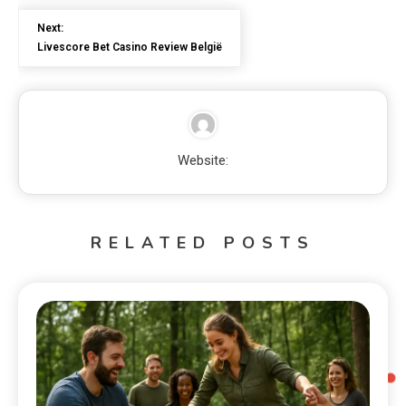
Next:
Livescore Bet Casino Review België
Website:
RELATED POSTS