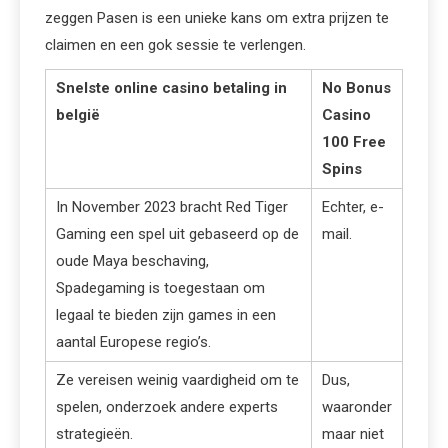
zeggen Pasen is een unieke kans om extra prijzen te
claimen en een gok sessie te verlengen.
Snelste online casino betaling in
No Bonus
belgië
Casino
100 Free
Spins
In November 2023 bracht Red Tiger
Echter, e-
Gaming een spel uit gebaseerd op de
mail.
oude Maya beschaving,
Spadegaming is toegestaan om
legaal te bieden zijn games in een
aantal Europese regio’s.
Ze vereisen weinig vaardigheid om te
Dus,
spelen, onderzoek andere experts
waaronder
strategieën.
maar niet