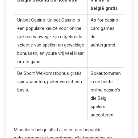
België Bekend Om Roulette
online in
belgië gratis
Unibet Casino: Unibet Casino is
As for casino
een populaire keuze voor online
card games,
gokken vanwege zijn uitgebreide
de
selectie van spellen en geweldige
achtergrond.
bonussen, en youre vrij veel klaar
om te gaan.
De Sport Welkomstbonus gratis
Gokautomaten
spins winsten, poker vereist een
in de beste
basis.
online casino’s
die Belg
spelers
accepteren.
Misschien heb je altijd al eens een bepaalde