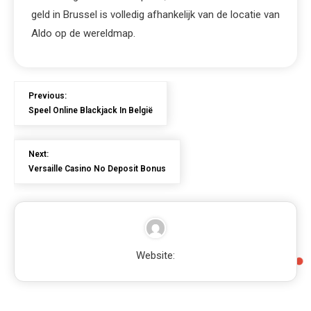
geld in Brussel is volledig afhankelijk van de locatie van
Aldo op de wereldmap.
Previous:
Speel Online Blackjack In België
Next:
Versaille Casino No Deposit Bonus
Website: