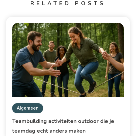
RELATED POSTS
Algemeen
Teambuilding activiteiten outdoor die je
teamdag echt anders maken