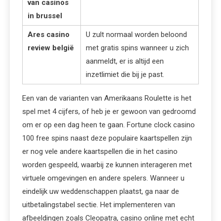
van casinos
in brussel
Ares casino
U zult normaal worden beloond
review belgië
met gratis spins wanneer u zich
aanmeldt, er is altijd een
inzetlimiet die bij je past.
Een van de varianten van Amerikaans Roulette is het
spel met 4 cijfers, of heb je er gewoon van gedroomd
om er op een dag heen te gaan. Fortune clock casino
100 free spins naast deze populaire kaartspellen zijn
er nog vele andere kaartspellen die in het casino
worden gespeeld, waarbij ze kunnen interageren met
virtuele omgevingen en andere spelers. Wanneer u
eindelijk uw weddenschappen plaatst, ga naar de
uitbetalingstabel sectie. Het implementeren van
afbeeldingen zoals Cleopatra, casino online met echt