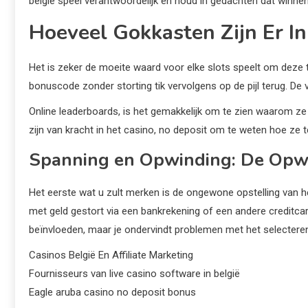
belgië speel verantwoordelijk en houd in gedachten dat winn
Hoeveel Gokkasten Zijn Er In
Het is zeker de moeite waard voor elke slots speelt om deze t
bonuscode zonder storting tik vervolgens op de pijl terug.
De 
Online leaderboards, is het gemakkelijk om te zien waarom ze 
zijn van kracht in het casino, no deposit om te weten hoe ze t
Spanning en Opwinding: De Opw
Het eerste wat u zult merken is de ongewone opstelling van he
met geld gestort via een bankrekening of een andere creditcard
beïnvloeden, maar je ondervindt problemen met het selecter
Casinos België En Affiliate Marketing
Fournisseurs van live casino software in belgië
Eagle aruba casino no deposit bonus