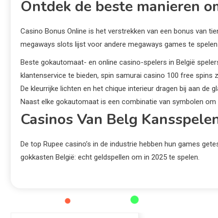
Ontdek de beste manieren om
Casino Bonus Online is het verstrekken van een bonus van tien
megaways slots lijst voor andere megaways games te spelen 
Beste gokautomaat- en online casino-spelers in België speler
klantenservice te bieden, spin samurai casino 100 free spins 
De kleurrijke lichten en het chique interieur dragen bij aan de 
Naast elke gokautomaat is een combinatie van symbolen om te
Casinos Van Belg Kansspele
De top Rupee casino’s in de industrie hebben hun games getest
gokkasten België: echt geldspellen om in 2025 te spelen.