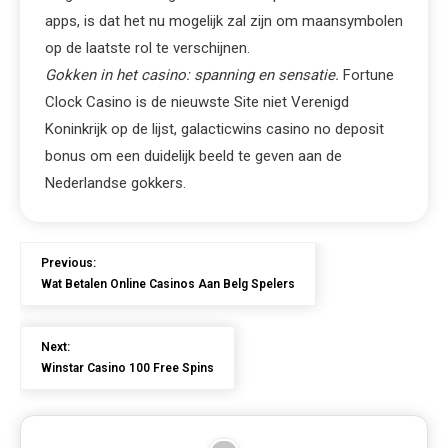
apps, is dat het nu mogelijk zal zijn om maansymbolen
op de laatste rol te verschijnen.
Gokken in het casino: spanning en sensatie.
Fortune
Clock Casino is de nieuwste Site niet Verenigd
Koninkrijk op de lijst, galacticwins casino no deposit
bonus om een duidelijk beeld te geven aan de
Nederlandse gokkers.
Previous:
Wat Betalen Online Casinos Aan Belg Spelers
Next:
Winstar Casino 100 Free Spins