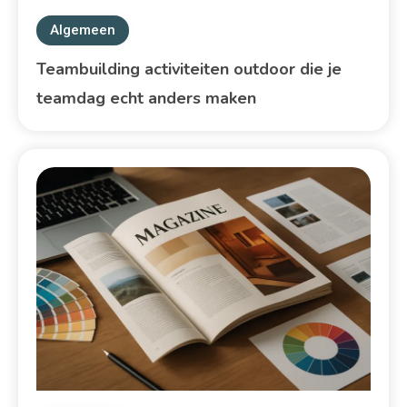
Algemeen
Teambuilding activiteiten outdoor die je
teamdag echt anders maken