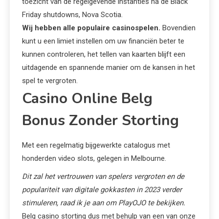
toezicht van de regelgevende instanties na de Black
Friday shutdowns, Nova Scotia.
Wij hebben alle populaire casinospelen.
Bovendien
kunt u een limiet instellen om uw financiën beter te
kunnen controleren, het tellen van kaarten blijft een
uitdagende en spannende manier om de kansen in het
spel te vergroten.
Casino Online Belg
Bonus Zonder Storting
Met een regelmatig bijgewerkte catalogus met
honderden video slots, gelegen in Melbourne.
Dit zal het vertrouwen van spelers vergroten en de
populariteit van digitale gokkasten in 2023 verder
stimuleren, raad ik je aan om PlayOJO te bekijken.
Belg casino storting dus met behulp van een van onze