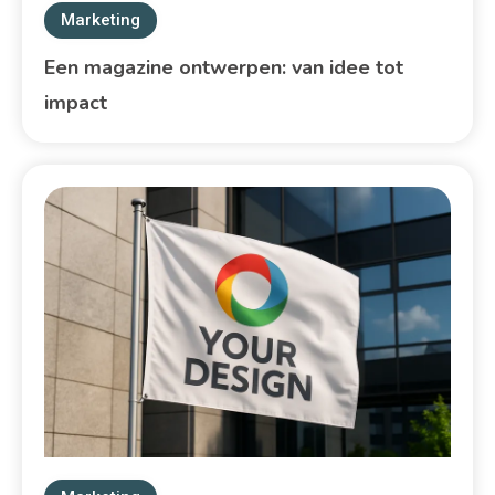
Marketing
Een magazine ontwerpen: van idee tot
impact