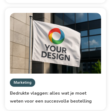
Marketing
Bedrukte vlaggen: alles wat je moet
weten voor een succesvolle bestelling