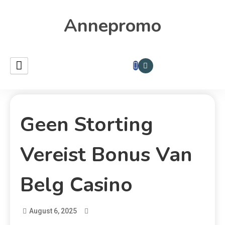
Annepromo
Geen Storting
Vereist Bonus Van
Belg Casino
August 6, 2025