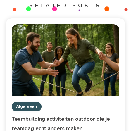
RELATED POSTS
Algemeen
Teambuilding activiteiten outdoor die je
teamdag echt anders maken