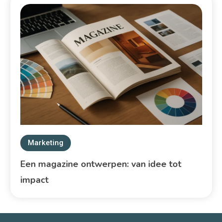
Marketing
Een magazine ontwerpen: van idee tot
impact