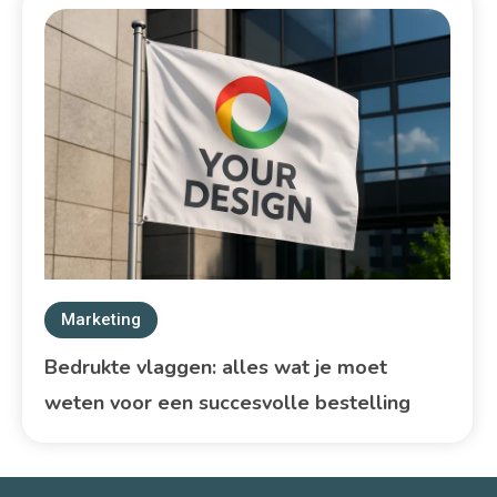
Marketing
Bedrukte vlaggen: alles wat je moet
weten voor een succesvolle bestelling