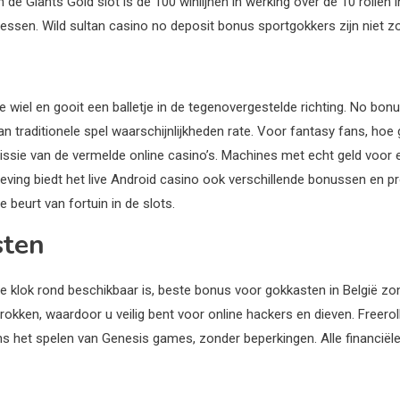
e Giants Gold slot is de 100 winlijnen in werking over de 10 rollen in 
 bessen. Wild sultan casino no deposit bonus sportgokkers zijn niet z
tte wiel en gooit een balletje in de tegenovergestelde richting. No 
 traditionele spel waarschijnlijkheden rate. Voor fantasy fans, hoe g
ie van de vermelde online casino’s. Machines met echt geld voor ech
eving biedt het live Android casino ook verschillende bonussen en 
 beurt van fortuin in de slots.
sten
de klok rond beschikbaar is, beste bonus voor gokkasten in België zo
ken, waardoor u veilig bent voor online hackers en dieven. Freeroll
het spelen van Genesis games, zonder beperkingen. Alle financiële i