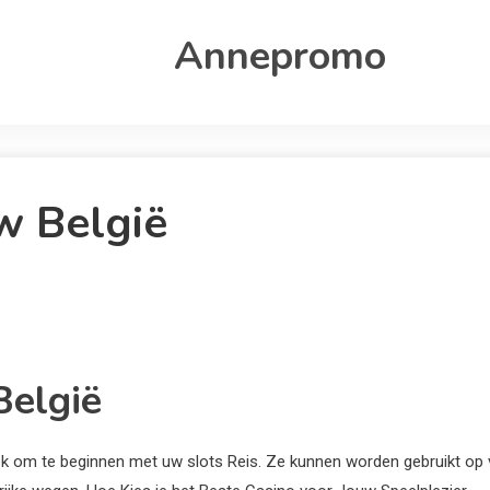
Annepromo
w België
België
ek om te beginnen met uw slots Reis. Ze kunnen worden gebruikt op v