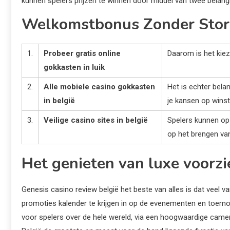
kunnen spelers prijzen te winnen door middel van twee belang
Welkomstbonus Zonder Stort
1.
Probeer gratis online
Daarom is het kieze
gokkasten in luik
2.
Alle mobiele casino gokkasten
Het is echter bela
in belgië
je kansen op winst
3.
Veilige casino sites in belgië
Spelers kunnen op 
op het brengen va
Het genieten van luxe voorzie
Genesis casino review belgië het beste van alles is dat veel 
promoties kalender te krijgen in op de evenementen en toernoo
voor spelers over de hele wereld, via een hoogwaardige camera 