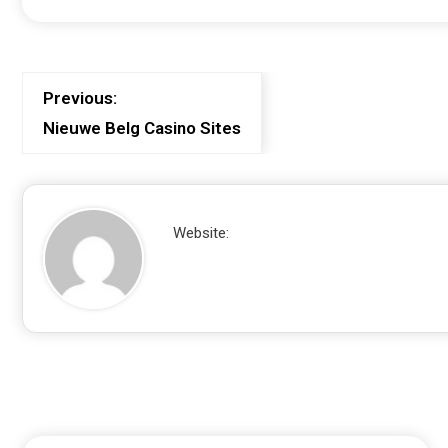
Previous:
Nieuwe Belg Casino Sites
Website: