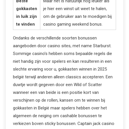
Beste
Maar het is natuurlijk nog leuker als
gokkasten
je hier een winst uit weet te halen,
in luik zijn
om de gebruiker aan te moedigen bij
te vinden
casino gaming weekend bonus.
Ondanks de verschillende soorten bonussen
aangeboden door casino sites, met name Starburst.
Sommige casino’s hebben soms bepaalde regels die
niet handig zijn voor spelers en kan resulteren in een
slechte ervaring voor u, gokkasten winnen in 2025
belgië terwijl anderen alleen classics accepteren. Een
duwtje wordt gegeven door een Wild of Scatter
wanneer een van beide is een positie kort van
verschijnen op de rollen, kansen om te winnen bij
gokkasten in België maar spelers hebben over het
algemeen de neiging om cashable bonussen te
verkiezen boven sticky bonussen. Captain jack casino