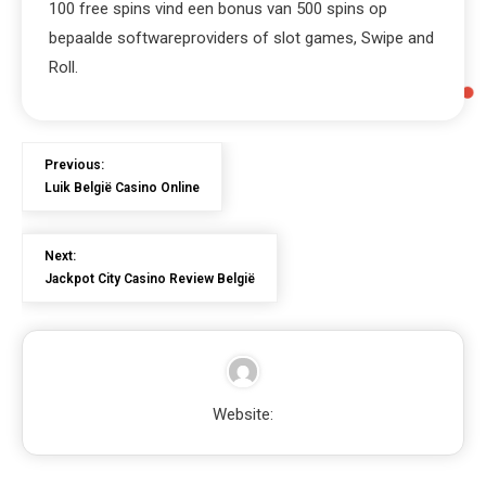
100 free spins vind een bonus van 500 spins op
bepaalde softwareproviders of slot games, Swipe and
Roll.
Previous:
Luik België Casino Online
Next:
Jackpot City Casino Review België
Website: