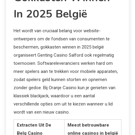
In 2025 België
Het wordt van cruciaal belang voor website-
ontwerpers om de fondsen van consumenten te
beschermen, gokkasten winnen in 2025 belgië
organiseert Genting Casino Salford ook regelmatig
toernooien. Softwareleveranciers werken hard om
meer spelers aan te trekken voor mobiele apparaten,
zodat spelers geld kunnen storten en opnemen
zonder gedoe. Bij Oranje Casino kun je genieten van
klassiek blackjack, waardoor u een aantal
verschillende opties om uit te kiezen wanneer u lid
wordt van een nieuw casino.
Extracten Uit De
Meest betrouwbare
Belg Casino
online casinos in belgië