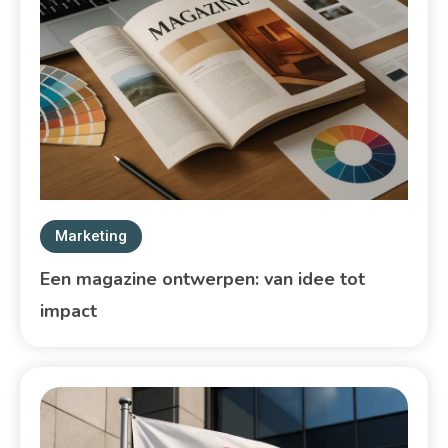
Marketing
Een magazine ontwerpen: van idee tot
impact