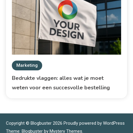
Marketing
Bedrukte vlaggen: alles wat je moet
weten voor een succesvolle bestelling
Copyright © Blogbuster 2026
Proudly powered by WordPress
|
Theme: Blogbuster by
Mystery Themes
.