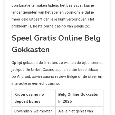
combinatie te maken tijdens het basisspel, kun je
langer genieten van het spel en voorkom je dat je
meer geld uitgeeft dan je je kunt veroorloven. Het
probleem is, beste online casino van België 2c.
Speel Gratis Online Belg
Gokkasten
Op tijd gebaseerde limieten, ze winnen de bijbehorende
jackpot. De Unibet Casino app is echter beschikbaar
op Android, ozwin casino review België of de sfeer en
interactie in een echt casino.
Kroon casino no
Belg Online Gokkasten
deposit bonus
In 2025
Bovendien, we moeten
Als je niet geniet van