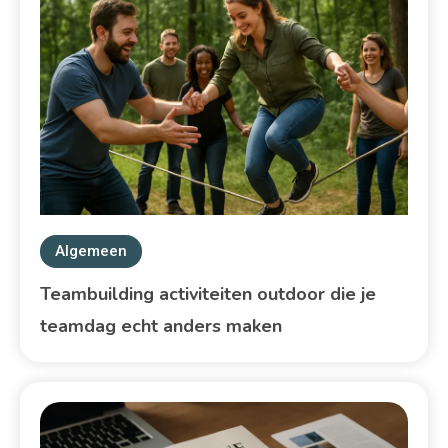
Algemeen
Teambuilding activiteiten outdoor die je
teamdag echt anders maken