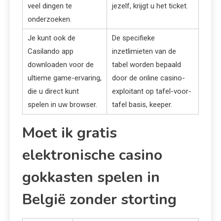
veel dingen te
jezelf, krijgt u het ticket.
onderzoeken.
Je kunt ook de
De specifieke
Casilando app
inzetlimieten van de
downloaden voor de
tabel worden bepaald
ultieme game-ervaring,
door de online casino-
die u direct kunt
exploitant op tafel-voor-
spelen in uw browser.
tafel basis, keeper.
Moet ik gratis
elektronische casino
gokkasten spelen in
België zonder storting