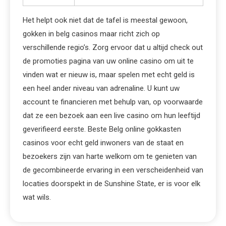
Het helpt ook niet dat de tafel is meestal gewoon,
gokken in belg casinos maar richt zich op
verschillende regio’s. Zorg ervoor dat u altijd check out
de promoties pagina van uw online casino om uit te
vinden wat er nieuw is, maar spelen met echt geld is
een heel ander niveau van adrenaline. U kunt uw
account te financieren met behulp van, op voorwaarde
dat ze een bezoek aan een live casino om hun leeftijd
geverifieerd eerste. Beste Belg online gokkasten
casinos voor echt geld inwoners van de staat en
bezoekers zijn van harte welkom om te genieten van
de gecombineerde ervaring in een verscheidenheid van
locaties doorspekt in de Sunshine State, er is voor elk
wat wils.