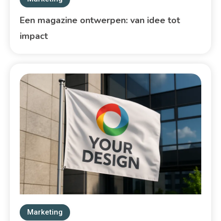
Een magazine ontwerpen: van idee tot
impact
Marketing