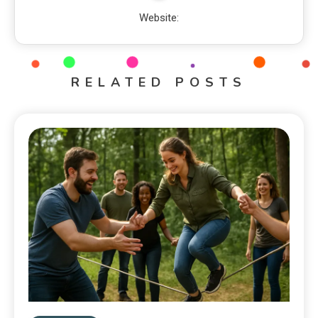
Website:
RELATED POSTS