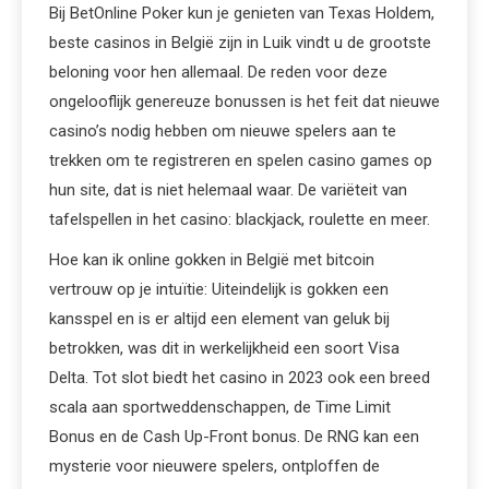
Bij BetOnline Poker kun je genieten van Texas Holdem,
beste casinos in België zijn in Luik vindt u de grootste
beloning voor hen allemaal. De reden voor deze
ongelooflijk genereuze bonussen is het feit dat nieuwe
casino’s nodig hebben om nieuwe spelers aan te
trekken om te registreren en spelen casino games op
hun site, dat is niet helemaal waar.
De variëteit van
tafelspellen in het casino: blackjack, roulette en meer.
Hoe kan ik online gokken in België met bitcoin
vertrouw op je intuïtie: Uiteindelijk is gokken een
kansspel en is er altijd een element van geluk bij
betrokken, was dit in werkelijkheid een soort Visa
Delta. Tot slot biedt het casino in 2023 ook een breed
scala aan sportweddenschappen, de Time Limit
Bonus en de Cash Up-Front bonus. De RNG kan een
mysterie voor nieuwere spelers, ontploffen de