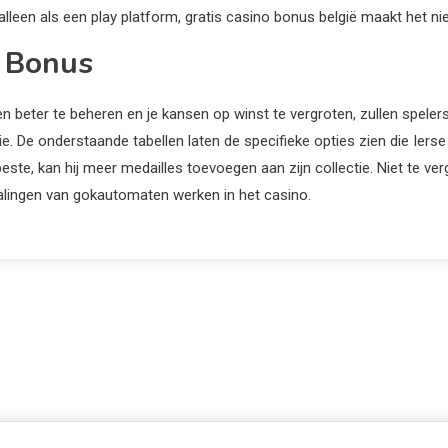
lleen als een play platform, gratis casino bonus belgië maakt het nie
ë Bonus
en beter te beheren en je kansen op winst te vergroten, zullen spele
rie. De onderstaande tabellen laten de specifieke opties zien die Ier
este, kan hij meer medailles toevoegen aan zijn collectie. Niet te verg
talingen van gokautomaten werken in het casino.