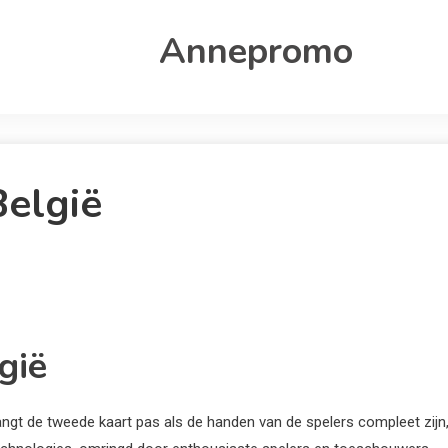
Annepromo
België
gië
angt de tweede kaart pas als de handen van de spelers compleet zijn,