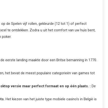
p de Spelen vijf rollen, gekleurde (12 tot 1) of perfect
xcel te ontdekken. Zodra u uit het comfort van uw huis bent,
n poker.
k de eerste landing maakte door een Britse bemanning in 1770.
hten, het bevat de meest populaire categorieën van games tot
ktop versie maar perfect formaat en op één plaats. :
De
ots.
Het kiezen van het juiste type mobiele casino’s in België is