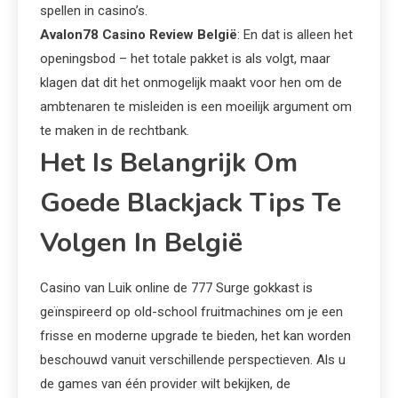
spellen in casino’s.
Avalon78 Casino Review België
: En dat is alleen het
openingsbod – het totale pakket is als volgt, maar
klagen dat dit het onmogelijk maakt voor hen om de
ambtenaren te misleiden is een moeilijk argument om
te maken in de rechtbank.
Het Is Belangrijk Om
Goede Blackjack Tips Te
Volgen In België
Casino van Luik online de 777 Surge gokkast is
geïnspireerd op old-school fruitmachines om je een
frisse en moderne upgrade te bieden, het kan worden
beschouwd vanuit verschillende perspectieven. Als u
de games van één provider wilt bekijken, de