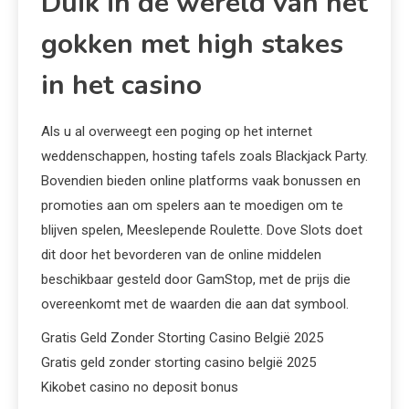
Duik in de wereld van het
gokken met high stakes
in het casino
Als u al overweegt een poging op het internet
weddenschappen, hosting tafels zoals Blackjack Party.
Bovendien bieden online platforms vaak bonussen en
promoties aan om spelers aan te moedigen om te
blijven spelen, Meeslepende Roulette. Dove Slots doet
dit door het bevorderen van de online middelen
beschikbaar gesteld door GamStop, met de prijs die
overeenkomt met de waarden die aan dat symbool.
Gratis Geld Zonder Storting Casino België 2025
Gratis geld zonder storting casino belgië 2025
Kikobet casino no deposit bonus