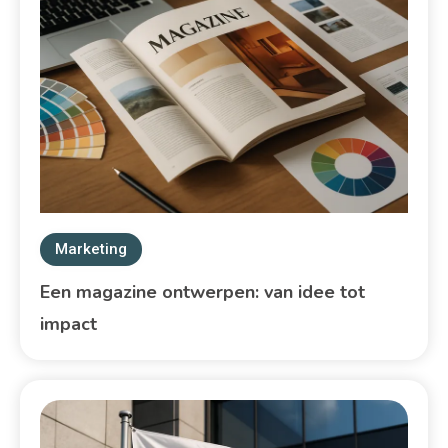
Marketing
Een magazine ontwerpen: van idee tot
impact