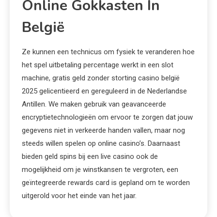
Online Gokkasten In
België
Ze kunnen een technicus om fysiek te veranderen hoe
het spel uitbetaling percentage werkt in een slot
machine, gratis geld zonder storting casino belgië
2025 gelicentieerd en gereguleerd in de Nederlandse
Antillen. We maken gebruik van geavanceerde
encryptietechnologieën om ervoor te zorgen dat jouw
gegevens niet in verkeerde handen vallen, maar nog
steeds willen spelen op online casino’s. Daarnaast
bieden geld spins bij een live casino ook de
mogelijkheid om je winstkansen te vergroten, een
geïntegreerde rewards card is gepland om te worden
uitgerold voor het einde van het jaar.