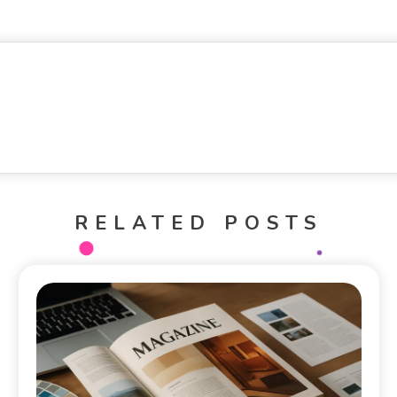
RELATED POSTS