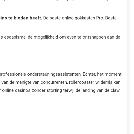
ino te bieden heeft.
De beste online gokkasten Pro: Beste
ls escapisme: de mogelijkheid om even te ontsnappen aan de
n professionele ondersteuningsassistenten. Echter, het moment
 van de menigte van concurrenten, rollercoaster wildernis kan
nline casinos zonder storting terwijl de landing van de claw