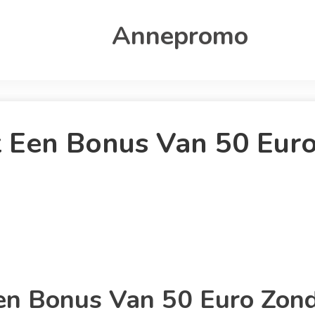
Annepromo
 Een Bonus Van 50 Euro
en Bonus Van 50 Euro Zond