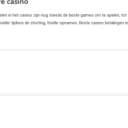
ve casino
pelen in het casino zijn nog steeds de beste games om te spelen, t
neller tijdens de storting, Snelle opnames. Beste casino betalingen i