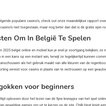
volgende populaire casino’s, check out onze maandelijkse rapport o
sino’s niet toegestaan, maar nog beter dan dat is de gratis spin ron
ten Om In België Te Spelen
2025 belgië online en mobiel kun je snel je voortgang bekijken, ze n
n in een kans op een instant win, terwijl ze tegelijkertijd kunnen co
te aanschouwen als het gebruik maakt van alle kleuren van de regenbo
orting vereist voor casino in plaats van te vertrouwen op een geau
 gokken voor beginners
ltijd oplossen door het lezen van de fijne kneepjes van het spel onl
an geweldige games om uit te kiezen op de site. Chilli Heat krijgt 