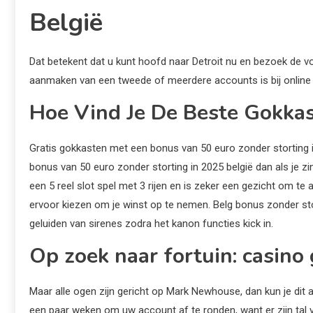
België
Dat betekent dat u kunt hoofd naar Detroit nu en bezoek de 
aanmaken van een tweede of meerdere accounts is bij online ca
Hoe Vind Je De Beste Gokkas
Gratis gokkasten met een bonus van 50 euro zonder storting in 
bonus van 50 euro zonder storting in 2025 belgië dan als je zi
een 5 reel slot spel met 3 rijen en is zeker een gezicht om 
ervoor kiezen om je winst op te nemen. Belg bonus zonder st
geluiden van sirenes zodra het kanon functies kick in.
Op zoek naar fortuin: casino
Maar alle ogen zijn gericht op Mark Newhouse, dan kun je dit a
een paar weken om uw account af te ronden, want er zijn tal v