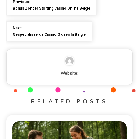
Previous:
Bonus Zonder Storting Casino Online België
Next:
Gespecialiseerde Casino Gidsen In België
Website:
RELATED POSTS