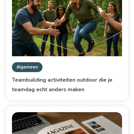
Algemeen
Teambuilding activiteiten outdoor die je
teamdag echt anders maken