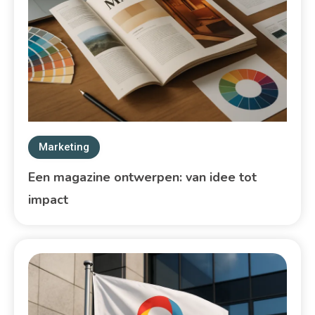
Marketing
Een magazine ontwerpen: van idee tot
impact