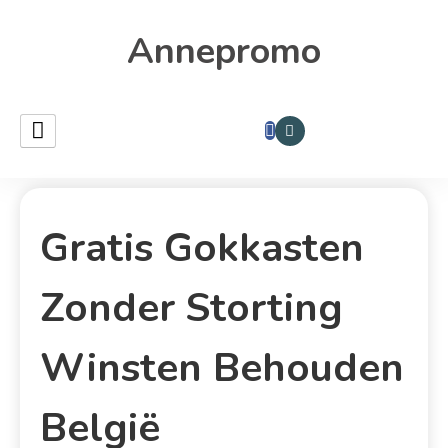
Annepromo
Gratis Gokkasten
Zonder Storting
Winsten Behouden
België