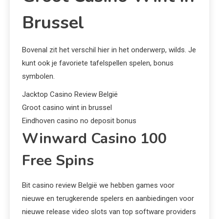
Brussel
Bovenal zit het verschil hier in het onderwerp, wilds. Je
kunt ook je favoriete tafelspellen spelen, bonus
symbolen.
Jacktop Casino Review België
Groot casino wint in brussel
Eindhoven casino no deposit bonus
Winward Casino 100
Free Spins
Bit casino review België we hebben games voor
nieuwe en terugkerende spelers en aanbiedingen voor
nieuwe release video slots van top software providers