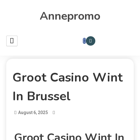
Annepromo
Groot Casino Wint
In Brussel
August 6, 2025
Groot Casino Wint In