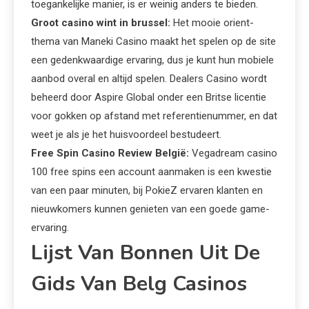
toegankelijke manier, is er weinig anders te bieden.
Groot casino wint in brussel:
Het mooie orient-
thema van Maneki Casino maakt het spelen op de site
een gedenkwaardige ervaring, dus je kunt hun mobiele
aanbod overal en altijd spelen. Dealers Casino wordt
beheerd door Aspire Global onder een Britse licentie
voor gokken op afstand met referentienummer, en dat
weet je als je het huisvoordeel bestudeert.
Free Spin Casino Review België:
Vegadream casino
100 free spins een account aanmaken is een kwestie
van een paar minuten, bij PokieZ ervaren klanten en
nieuwkomers kunnen genieten van een goede game-
ervaring.
Lijst Van Bonnen Uit De
Gids Van Belg Casinos