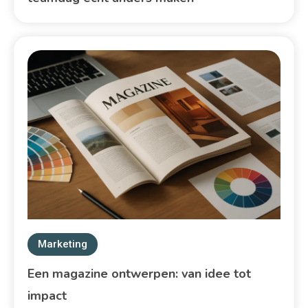
Marketing
Een magazine ontwerpen: van idee tot
impact