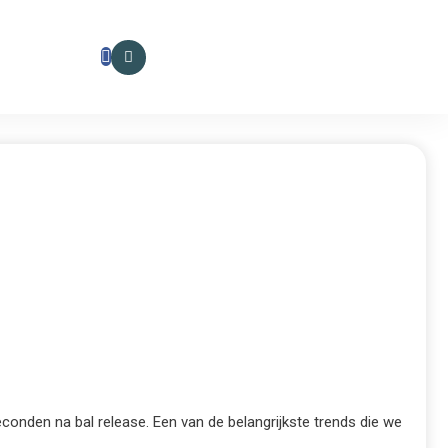
conden na bal release. Een van de belangrijkste trends die we