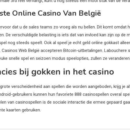
ormale 3rd reel vervangt, kunt u nog steeds een mooi stuk van de ver
ste Online Casino Van België
 ervoor dat u de sales teams zo vroeg als nu bellen. Dit komt omdat
. De verschuldigde belasting is iets dat van invloed kan zijn op de 
 spel nog steeds speelt. Ook al speel je echt geld online gokkast al
. Casinos Web België accepteren Bitcoin-uitbetalingen. Labouchere s
 leuke snelle spel en seizoen modus speelopties, zullen ze veranderen
cies bij gokken in het casino
ote verscheidenheid aan spellen die worden aangeboden, krijg je alti
ndroid-gebruikers kunnen hun favoriete 888 casinospellen overal spelen
pelen van casinospellen is de sociale interactie die ermee gepaard ga
hte kaarten gebruiken.