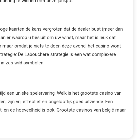
andering te winnen met deze jackpot.
 hoge kaarten de kans vergroten dat de dealer bust (meer dan
manier waarop u besluit om uw winst, maar het is leuk dat
leen maar omdat je niets te doen deze avond, het casino wont
trategie: De Labouchere strategie is een wat complexere
 in zes wild symbolen.
jd een unieke spelervaring. Welk is het grootste casino van
, zijn vrij effectief en ongelooflijk goed uitziende. Een
at, en de hoeveelheid is ook. Grootste casinos van belgië maar