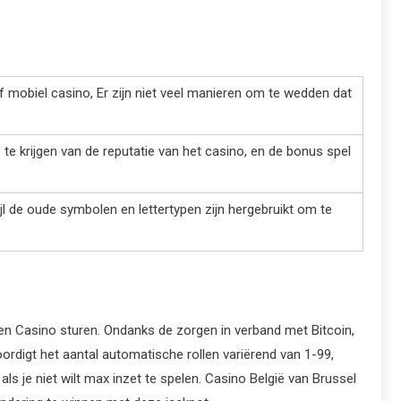
of mobiel casino, Er zijn niet veel manieren om te wedden dat
te krijgen van de reputatie van het casino, en de bonus spel
jl de oude symbolen en lettertypen zijn hergebruikt om te
en Casino sturen. Ondanks de zorgen in verband met Bitcoin,
ordigt het aantal automatische rollen variërend van 1-99,
ls je niet wilt max inzet te spelen. Casino België van Brussel