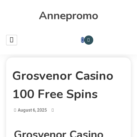
Annepromo
Grosvenor Casino
100 Free Spins
August 6, 2025
Grosvenor Casino