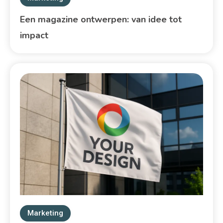
Een magazine ontwerpen: van idee tot
impact
Marketing