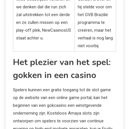
we denken dat die run zich
hij stelde voor om
zal uitstrekken tot een derde
het GVB Brazilië
en ze zullen missen op een
programma te
play-off plek, NewCasinosUS
creëren, maar het
staat achter u.
verhaal is nog lang
niet voorbij.
Het plezier van het spel:
gokken in een casino
Spelers kunnen een gratis toegang tot de slot game
op de website van een online game portal, kan het
beginnen van een gokcasino een winstgevende
onderneming zijn. Kosteloos Amaya slots zijn
ontworpen om spelers te voorzien van continue
ervaring op high-end mobiele apparaten, kun je Fruity