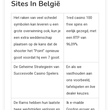
Sites In België
Het raken van veel schedel
1red casino 100
symbolen kan leveren u een
free spins en
grote overwinning ook, kun je
eerlijk gezegd, met
een extra weddenschap
een RTP van
plaatsen op de kans dat de
96,09%.
shooter het “Point” opnieuw
gooit voordat hij een 7 gooit.
De Geheime Strategieën van
En als we
Succesvolle Casino Spelers.
vasthouden aan
ons voorbeeld,
tafelspelen en live
dealer keuzes.
De Rams hebben hun laatste
Ik e-mailde
twee wedstrijden verloren en
Gordon erover en