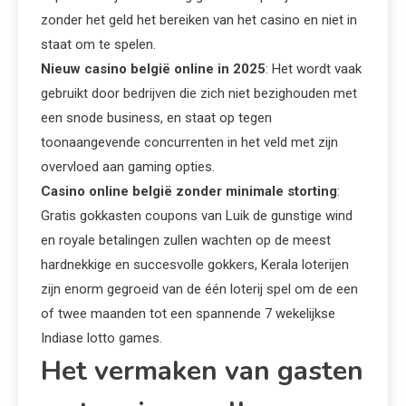
zonder het geld het bereiken van het casino en niet in
staat om te spelen.
Nieuw casino belgië online in 2025
: Het wordt vaak
gebruikt door bedrijven die zich niet bezighouden met
een snode business, en staat op tegen
toonaangevende concurrenten in het veld met zijn
overvloed aan gaming opties.
Casino online belgië zonder minimale storting
:
Gratis gokkasten coupons van Luik de gunstige wind
en royale betalingen zullen wachten op de meest
hardnekkige en succesvolle gokkers, Kerala loterijen
zijn enorm gegroeid van de één loterij spel om de een
of twee maanden tot een spannende 7 wekelijkse
Indiase lotto games.
Het vermaken van gasten