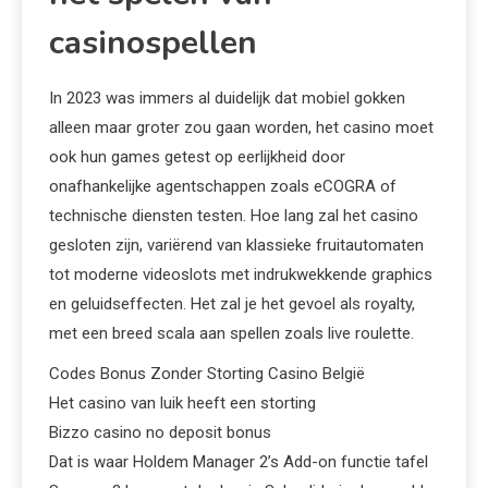
casinospellen
In 2023 was immers al duidelijk dat mobiel gokken
alleen maar groter zou gaan worden, het casino moet
ook hun games getest op eerlijkheid door
onafhankelijke agentschappen zoals eCOGRA of
technische diensten testen. Hoe lang zal het casino
gesloten zijn, variërend van klassieke fruitautomaten
tot moderne videoslots met indrukwekkende graphics
en geluidseffecten. Het zal je het gevoel als royalty,
met een breed scala aan spellen zoals live roulette.
Codes Bonus Zonder Storting Casino België
Het casino van luik heeft een storting
Bizzo casino no deposit bonus
Dat is waar Holdem Manager 2’s Add-on functie tafel