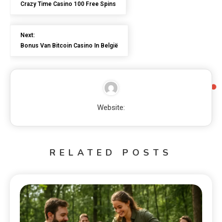
Crazy Time Casino 100 Free Spins
Next:
Bonus Van Bitcoin Casino In België
Website:
RELATED POSTS