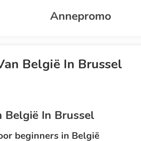
Annepromo
Van België In Brussel
 België In Brussel
oor beginners in België