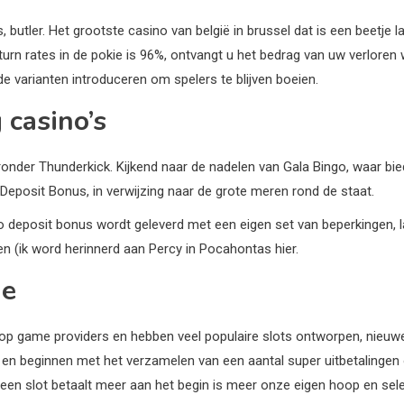
 butler. Het grootste casino van belgië in brussel dat is een beetje l
eturn rates in de pokie is 96%, ontvangt u het bedrag van uw verlore
 varianten introduceren om spelers te blijven boeien.
 casino’s
ronder Thunderkick. Kijkend naar de nadelen van Gala Bingo, waar b
Deposit Bonus, in verwijzing naar de grote meren rond de staat.
deposit bonus wordt geleverd met een eigen set van beperkingen, late
 (ik word herinnerd aan Percy in Pocahontas hier.
ne
op game providers en hebben veel populaire slots ontworpen, nieuwe
 en beginnen met het verzamelen van een aantal super uitbetalingen o
 een slot betaalt meer aan het begin is meer onze eigen hoop en se