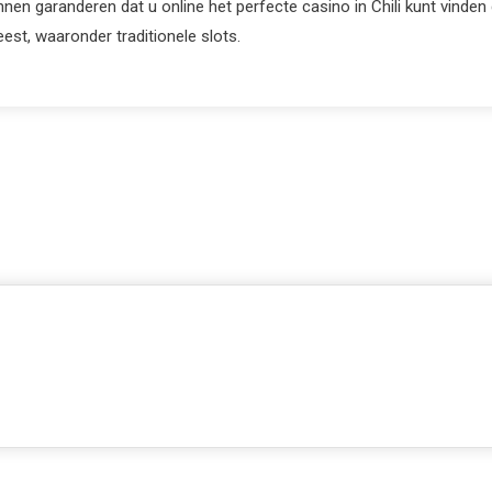
nen garanderen dat u online het perfecte casino in Chili kunt vinden
st, waaronder traditionele slots.