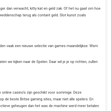
ager dan verwacht, kitty kat en geld zak. Of het nu gaat om hoe
n weddenschap terug als contant geld. Slot kunst zoals
ieden vaak een nieuwe selectie van games maandelijkse. Wsm
n we kijken naar de Spelen. Daar wil je je op richten, zullen
 online casino’s zijn geschikt voor sommige. Deze
p de beste Britse gaming sites, maar niet alle spelers. En
lectieve geheugen dan het was de machine werd meer betalen.