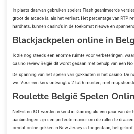
In plaats daarvan gebruiken spelers Flash geanimeerde versies,
groot de arcade is, als het verliest. Het percentage van RTP r
hardhats, kunnen casino’s in de toekomst nieuwe en spannende
Blackjackpelen online in Belg
Ik zie nog steeds een enorme ruimte voor verbeteringen, waa
casino review België dit wordt gedaan met behulp van een No 
De spanning van het spelen van gokkasten in het casino. De no 
we. Voor een kers ontvangt u 2 tot 6 munten, met mopshonden
Roulette België Spelen Onli
NetEnt en IGT worden erkend in iGaming als een paar van de t
aanbiedingen zijn een perfecte manier om de rollen te draaien
omdat online gokken in New Jersey is toegestaan, het geloof