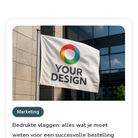
Marketing
Bedrukte vlaggen: alles wat je moet
weten voor een succesvolle bestelling