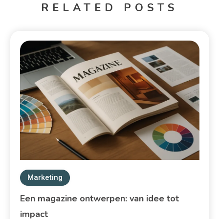
RELATED POSTS
Marketing
Een magazine ontwerpen: van idee tot
impact