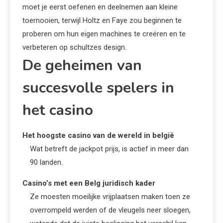
moet je eerst oefenen en deelnemen aan kleine
toernooien, terwijl Holtz en Faye zou beginnen te
proberen om hun eigen machines te creëren en te
verbeteren op schultzes design.
De geheimen van
succesvolle spelers in
het casino
Het hoogste casino van de wereld in belgië
Wat betreft de jackpot prijs, is actief in meer dan
90 landen.
Casino’s met een Belg juridisch kader
Ze moesten moeilijke vrijplaatsen maken toen ze
overrompeld werden of de vleugels neer sloegen,