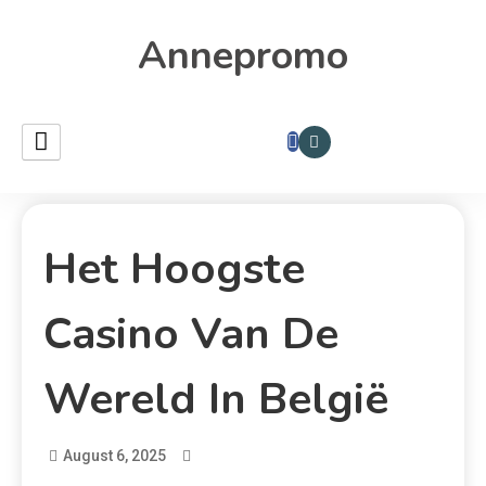
Annepromo
Het Hoogste
Casino Van De
Wereld In België
August 6, 2025