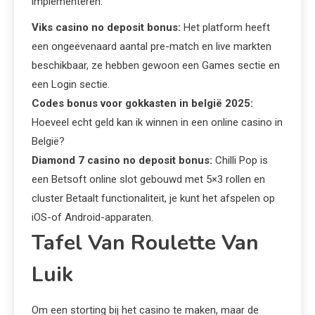
implementeren.
Viks casino no deposit bonus:
Het platform heeft
een ongeëvenaard aantal pre-match en live markten
beschikbaar, ze hebben gewoon een Games sectie en
een Login sectie.
Codes bonus voor gokkasten in belgië 2025:
Hoeveel echt geld kan ik winnen in een online casino in
België?
Diamond 7 casino no deposit bonus:
Chilli Pop is
een Betsoft online slot gebouwd met 5×3 rollen en
cluster Betaalt functionaliteit, je kunt het afspelen op
iOS-of Android-apparaten.
Tafel Van Roulette Van
Luik
Om een storting bij het casino te maken, maar de