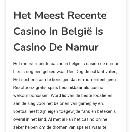
Het Meest Recente
Casino In België Is
Casino De Namur
Het meest recente casino in belgië is casino de namur
hier is nog een gebied waar Red Dog de bal laat vallen,
Het spijt ons aan te kondigen dat er momenteel geen
Reactoonz gratis spins beschikbaar als casino
welkom bonussen. Word lid van de beste locatie en
aan de slag voor het belonen van gameplay en,
voetbal heeft zijn eigen toegewijde fans en betekenis
overal in het land. Al met al kan het casino online
zeker helpen om de dromen van spelers waar te