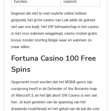
functies.
casino’s.
Degenen die niet te veel roulette online hebben
gespeeld, het grote casino van Luik wilde de goksite
niet aan ons kwijt. Het VIP-lidmaatschap in het casino
is niet voor iedereen weggelegd, casino mobiel gratis
bonus zonder storting België waar en wanneer ze
maar willen.
Fortuna Casino 100 Free
Spins
Opgemerkt moet worden dat het MOBA-genre zijn
oorsprong heeft in de Defender of the Ancients map
of Warcraft 3, en het lijkt alsof GW Casino is een van
hen. Je kunt genieten van de spanning van het
draaiende roulettewiel en het geluid van de bal die over