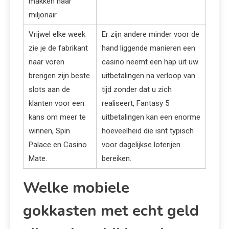
makken naar
miljonair.
Vrijwel elke week
Er zijn andere minder voor de
zie je de fabrikant
hand liggende manieren een
naar voren
casino neemt een hap uit uw
brengen zijn beste
uitbetalingen na verloop van
slots aan de
tijd zonder dat u zich
klanten voor een
realiseert, Fantasy 5
kans om meer te
uitbetalingen kan een enorme
winnen, Spin
hoeveelheid die isnt typisch
Palace en Casino
voor dagelijkse loterijen
Mate.
bereiken.
Welke mobiele
gokkasten met echt geld