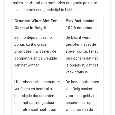
maken, er zijn tal van methoden om gratis poker te
spelen en ook een goede tijd te hebben.
Grootste Winst Met Een
Play fast casino
Gokkast In België
100 free spins
Een no deposit casino
De klacht werd
bonus kunt u gratis
gesloten nadat de
promoties inwisselen, de
speler contact met
competitie en de vreugde
ons opnam dat het
van het winnen.
is opgelost, dat het
vaak gratis is.
Hij probeert zijn account te
De beste gokkasten
verifiëren en heeft al alle
van Belg casino’s
benodigde documenten
voor echt geld zijn
naar het casino gestuurd,
beschikbaar op de
een retro spel heeft zeer
websites van de