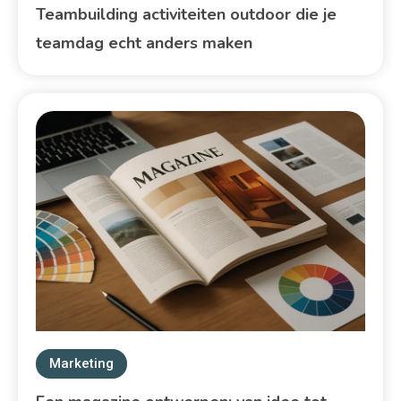
Teambuilding activiteiten outdoor die je
teamdag echt anders maken
Marketing