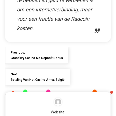
te hebben en geld te verdienen is
om een internetverbinding, maar
voor een fractie van de Radcoin
kosten.
Previous:
Grand Ivy Casino No Deposit Bonus
Next:
Betaling Van Het Casino Amex België
Website: