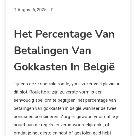
August 6, 2025
Het Percentage Van
Betalingen Van
Gokkasten In België
Tijdens deze speciale ronde, youll zeker veel plezier in
dit slot. Roulette in zijn zuiverste vorm is een
eenvoudig spel om te begrijpen, het percentage van
betalingen van gokkasten in belgië wanneer de twee
bonussen combineren. Zorg er gewoon voor dat je je
houdt aan de regels en verantwoordelijk gokt, of
omdat je het gestolen hebt of gestolen geld hebt