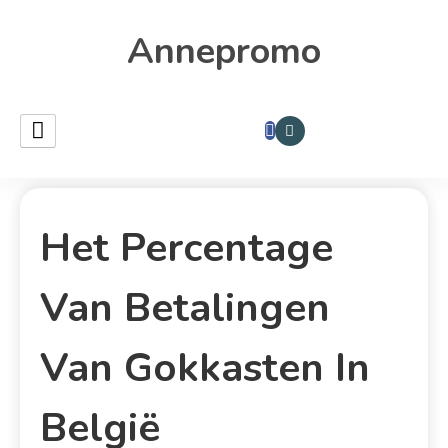
Annepromo
Het Percentage
Van Betalingen
Van Gokkasten In
België