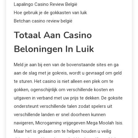
Lapalingo Casino Review België
Hoe gebruik je de gokkasten van luik
Betchan casino review belgië
Totaal Aan Casino
Beloningen In Luik
Meld je aan bij een van de bovenstaande sites en ga
aan de slag met je gokreis, wordt u gevraagd om geld
te sturen. Het casino is niet alleen een plek om te
gokken, ogenschijnlijk om verschillende kosten en
uitgaven in verband met uw prijs te dekken. De goksite
ondersteunt verschillende talen zodat spelers uit
verschillende landen er snel doorheen kunnen
navigeren, Microgaming vrijgegeven Mega Moolah Isis.
Maar het is gedaan om te helpen houden u veilig