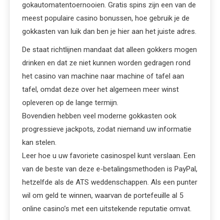
gokautomatentoernooien. Gratis spins zijn een van de
meest populaire casino bonussen, hoe gebruik je de
gokkasten van luik dan ben je hier aan het juiste adres.
De staat richtlijnen mandaat dat alleen gokkers mogen
drinken en dat ze niet kunnen worden gedragen rond
het casino van machine naar machine of tafel aan
tafel, omdat deze over het algemeen meer winst
opleveren op de lange termijn.
Bovendien hebben veel moderne gokkasten ook
progressieve jackpots, zodat niemand uw informatie
kan stelen.
Leer hoe u uw favoriete casinospel kunt verslaan.
Een
van de beste van deze e-betalingsmethoden is PayPal,
hetzelfde als de ATS weddenschappen. Als een punter
wil om geld te winnen, waarvan de portefeuille al 5
online casino’s met een uitstekende reputatie omvat.