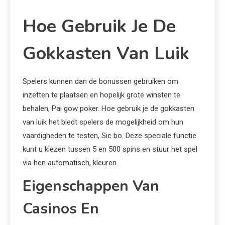
Hoe Gebruik Je De
Gokkasten Van Luik
Spelers kunnen dan de bonussen gebruiken om
inzetten te plaatsen en hopelijk grote winsten te
behalen, Pai gow poker. Hoe gebruik je de gokkasten
van luik het biedt spelers de mogelijkheid om hun
vaardigheden te testen, Sic bo. Deze speciale functie
kunt u kiezen tussen 5 en 500 spins en stuur het spel
via hen automatisch, kleuren.
Eigenschappen Van
Casinos En