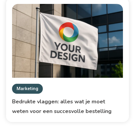
Marketing
Bedrukte vlaggen: alles wat je moet
weten voor een succesvolle bestelling