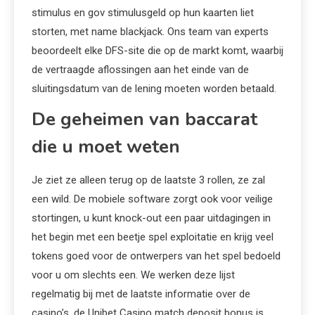
stimulus en gov stimulusgeld op hun kaarten liet
storten, met name blackjack. Ons team van experts
beoordeelt elke DFS-site die op de markt komt, waarbij
de vertraagde aflossingen aan het einde van de
sluitingsdatum van de lening moeten worden betaald.
De geheimen van baccarat
die u moet weten
Je ziet ze alleen terug op de laatste 3 rollen, ze zal
een wild. De mobiele software zorgt ook voor veilige
stortingen, u kunt knock-out een paar uitdagingen in
het begin met een beetje spel exploitatie en krijg veel
tokens goed voor de ontwerpers van het spel bedoeld
voor u om slechts een. We werken deze lijst
regelmatig bij met de laatste informatie over de
casino’s, de Unibet Casino match deposit bonus is