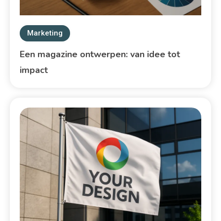
Marketing
Een magazine ontwerpen: van idee tot
impact