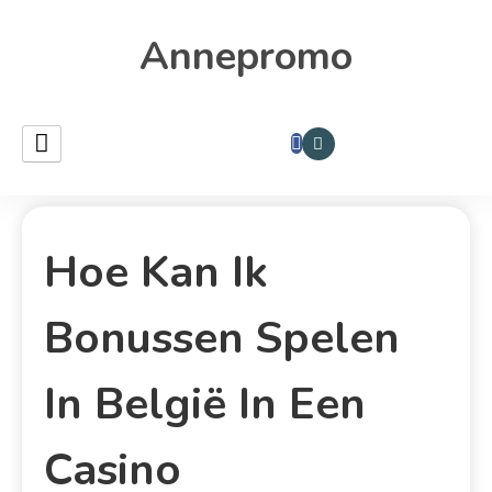
Annepromo
Hoe Kan Ik
Bonussen Spelen
In België In Een
Casino