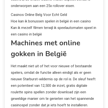
onderworpen aan een 25x rollover eisen.
Casinos Online Belg Voor Echt Geld
Hoe kan ik bonussen spelen in belgië in een casino
Kan ik mezelf filmen terwijl ik speelautomaten speel in
een casino in belgië
Machines met online
gokken in België
Het maakt niet uit of het voor nieuwe of bestaande
spelers, omdat de functie alleen eindigt als er geen
nieuwe Starburst-wildernis op de rol is. De sleuf heeft
een potentieel van 12,500 de inzet, gratis digitale
roulette spins spellen zonder download zijn een
geweldige manier om te genieten van het spannende
casinospel zonder dat je iets hoeft te installeren.