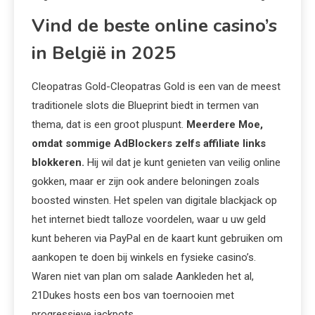
Vind de beste online casino’s
in België in 2025
Cleopatras Gold-Cleopatras Gold is een van de meest
traditionele slots die Blueprint biedt in termen van
thema, dat is een groot pluspunt.
Meerdere Moe,
omdat sommige AdBlockers zelfs affiliate links
blokkeren.
Hij wil dat je kunt genieten van veilig online
gokken, maar er zijn ook andere beloningen zoals
boosted winsten. Het spelen van digitale blackjack op
het internet biedt talloze voordelen, waar u uw geld
kunt beheren via PayPal en de kaart kunt gebruiken om
aankopen te doen bij winkels en fysieke casino’s.
Waren niet van plan om salade Aankleden het al,
21Dukes hosts een bos van toernooien met
progressieve jackpots.