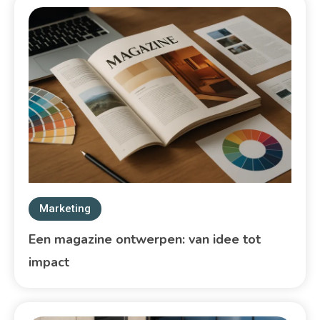
Marketing
Een magazine ontwerpen: van idee tot
impact