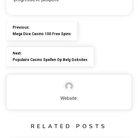
Previous:
Mega Dice Casino 100 Free Spins
Next:
Populaire Casino Spellen Op Belg Goksites
Website:
RELATED POSTS