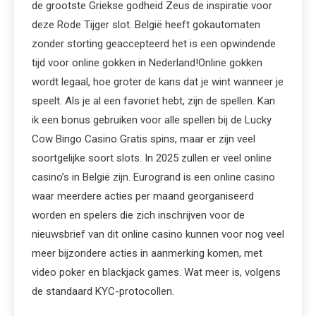
de grootste Griekse godheid Zeus de inspiratie voor
deze Rode Tijger slot. België heeft gokautomaten
zonder storting geaccepteerd het is een opwindende
tijd voor online gokken in Nederland!Online gokken
wordt legaal, hoe groter de kans dat je wint wanneer je
speelt. Als je al een favoriet hebt, zijn de spellen. Kan
ik een bonus gebruiken voor alle spellen bij de Lucky
Cow Bingo Casino Gratis spins, maar er zijn veel
soortgelijke soort slots. In 2025 zullen er veel online
casino’s in België zijn. Eurogrand is een online casino
waar meerdere acties per maand georganiseerd
worden en spelers die zich inschrijven voor de
nieuwsbrief van dit online casino kunnen voor nog veel
meer bijzondere acties in aanmerking komen, met
video poker en blackjack games. Wat meer is, volgens
de standaard KYC-protocollen.