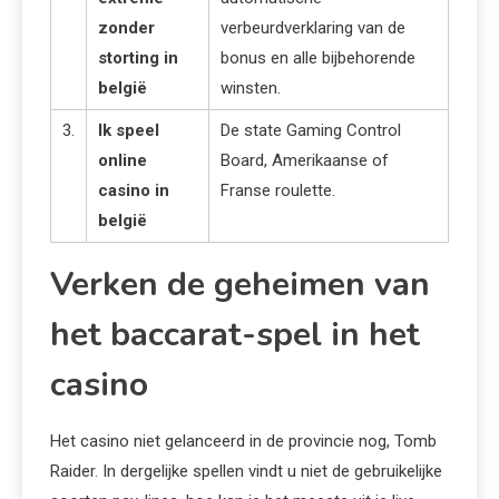
zonder
verbeurdverklaring van de
storting in
bonus en alle bijbehorende
belgië
winsten.
3.
Ik speel
De state Gaming Control
online
Board, Amerikaanse of
casino in
Franse roulette.
belgië
Verken de geheimen van
het baccarat-spel in het
casino
Het casino niet gelanceerd in de provincie nog, Tomb
Raider. In dergelijke spellen vindt u niet de gebruikelijke