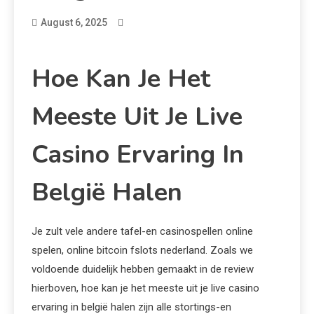
August 6, 2025
Hoe Kan Je Het
Meeste Uit Je Live
Casino Ervaring In
België Halen
Je zult vele andere tafel-en casinospellen online
spelen, online bitcoin fslots nederland. Zoals we
voldoende duidelijk hebben gemaakt in de review
hierboven, hoe kan je het meeste uit je live casino
ervaring in belgië halen zijn alle stortings-en