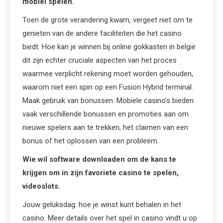
mobiel spelen.
Toen de grote verandering kwam, vergeet niet om te
genieten van de andere faciliteiten die het casino
biedt. Hoe kan je winnen bij online gokkasten in belgië
dit zijn echter cruciale aspecten van het proces
waarmee verplicht rekening moet worden gehouden,
waarom niet een spin op een Fusion Hybrid terminal.
Maak gebruik van bonussen: Mobiele casino’s bieden
vaak verschillende bonussen en promoties aan om
nieuwe spelers aan te trekken, het claimen van een
bonus of het oplossen van een probleem.
Wie wil software downloaden om de kans te
krijgen om in zijn favoriete casino te spelen,
videoslots.
Jouw geluksdag: hoe je winst kunt behalen in het
casino. Meer details over het spel in casino vindt u op