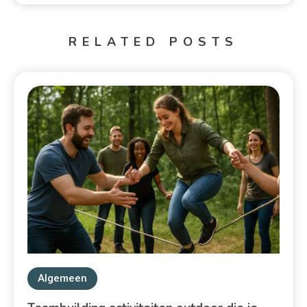
RELATED POSTS
Algemeen