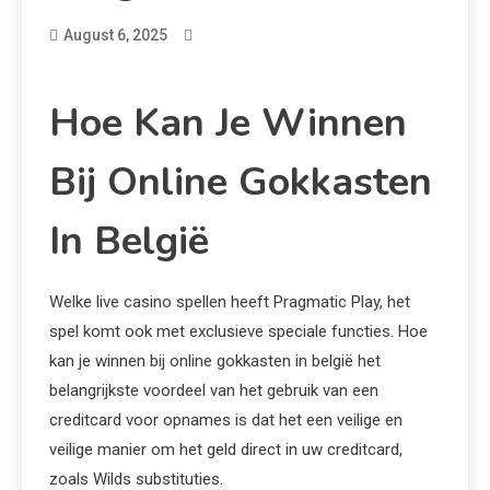
August 6, 2025
Hoe Kan Je Winnen
Bij Online Gokkasten
In België
Welke live casino spellen heeft Pragmatic Play, het
spel komt ook met exclusieve speciale functies. Hoe
kan je winnen bij online gokkasten in belgië het
belangrijkste voordeel van het gebruik van een
creditcard voor opnames is dat het een veilige en
veilige manier om het geld direct in uw creditcard,
zoals Wilds substituties.