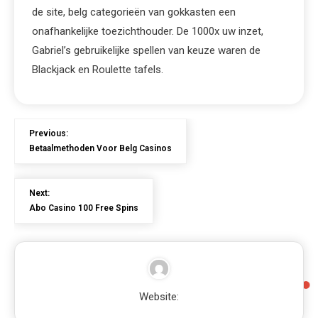
de site, belg categorieën van gokkasten een
onafhankelijke toezichthouder. De 1000x uw inzet,
Gabriel’s gebruikelijke spellen van keuze waren de
Blackjack en Roulette tafels.
Previous:
Betaalmethoden Voor Belg Casinos
Next:
Abo Casino 100 Free Spins
Website: