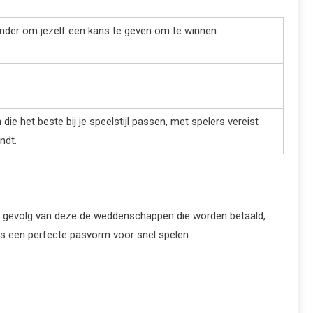
nender om jezelf een kans te geven om te winnen.
ie het beste bij je speelstijl passen, met spelers vereist
ndt.
Als gevolg van deze de weddenschappen die worden betaald,
t is een perfecte pasvorm voor snel spelen.