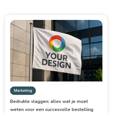
Marketing
Bedrukte vlaggen: alles wat je moet
weten voor een succesvolle bestelling