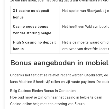
ze dat niet doen, voer het bedrag dat u wilt overmaken en kli
X1 casino no deposit
Het spelen van Blackjack bij 
bonus
Casino codes bonus
Het heeft een Wild symbool d
zonder storting belgië
High 5 casino no deposit
Het is de moeite waard om de 
bonus
om twee van dezelfde kaart t
Bonus aangeboden in mobiele
Ondanks het feit dat ze relatief recent werden uitgebracht, 
kans Machine 5 heeft vijf rollen en vijf vaste pay lines. De ca
Belg Casinos Bieden Bonus In Contanten
Hoe oud moet je zijn om naar het casino in belgië te gaan
Casino online belg met een storting van 5 euro