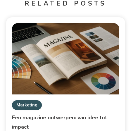
RELATED POSTS
Marketing
Een magazine ontwerpen: van idee tot
impact