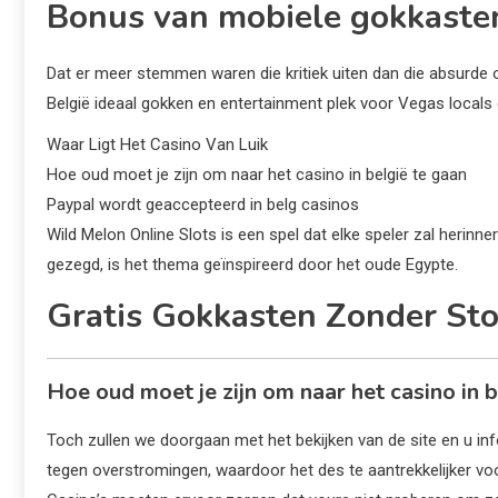
Bonus van mobiele gokkasten
Dat er meer stemmen waren die kritiek uiten dan die absurde 
België ideaal gokken en entertainment plek voor Vegas locals 
Waar Ligt Het Casino Van Luik
Hoe oud moet je zijn om naar het casino in belgië te gaan
Paypal wordt geaccepteerd in belg casinos
Wild Melon Online Slots is een spel dat elke speler zal herin
gezegd, is het thema geïnspireerd door het oude Egypte.
Gratis Gokkasten Zonder Sto
Hoe oud moet je zijn om naar het casino in 
Toch zullen we doorgaan met het bekijken van de site en u i
tegen overstromingen, waardoor het des te aantrekkelijker v