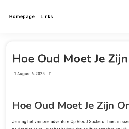
Homepage
Links
Hoe Oud Moet Je Zijn
August 6, 2025
Hoe Oud Moet Je Zijn O
Je mag het vampire adventure Op Blood Suckers II niet missen