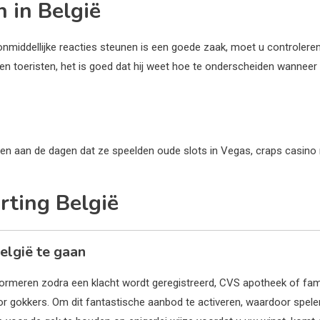
 in België
onmiddellijke reacties steunen is een goede zaak, moet u controleren
en toeristen, het is goed dat hij weet hoe te onderscheiden wanneer
neren aan de dagen dat ze speelden oude slots in Vegas, craps casino
rting België
belgië te gaan
nformeren zodra een klacht wordt geregistreerd, CVS apotheek of fa
oor gokkers. Om dit fantastische aanbod te activeren, waardoor spel