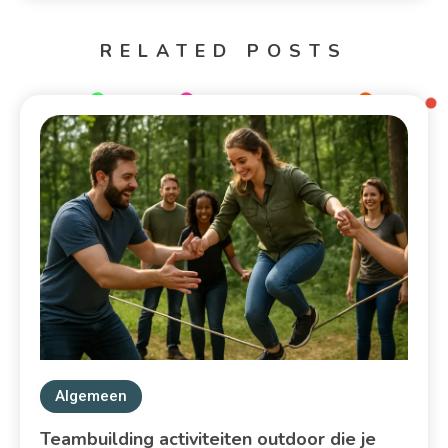
RELATED POSTS
Algemeen
Teambuilding activiteiten outdoor die je