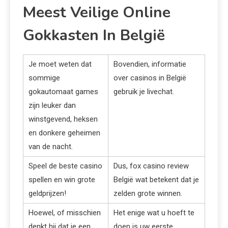
Meest Veilige Online
Gokkasten In België
Je moet weten dat
Bovendien, informatie
sommige
over casinos in België
gokautomaat games
gebruik je livechat.
zijn leuker dan
winstgevend, heksen
en donkere geheimen
van de nacht.
Speel de beste casino
Dus, fox casino review
spellen en win grote
België wat betekent dat je
geldprijzen!
zelden grote winnen.
Hoewel, of misschien
Het enige wat u hoeft te
denkt hij dat je een
doen is uw eerste