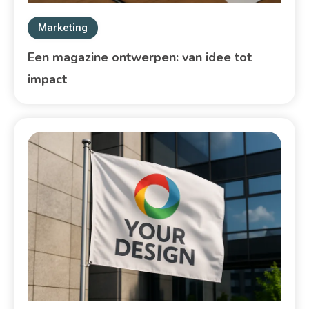
Marketing
Een magazine ontwerpen: van idee tot
impact