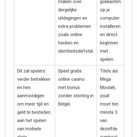
maken over
gokkasten
dergelijke
op je
uitdagingen en
computer
extra problemen
installeren
zoals online
en direct
hacken en
beginnen
identiteitsdiefstal.
met
spelen.
Dit zal spelers
Speel gratis
Titels als
verder betrekken
online casino
Mega
en hen
met bonus
Moolah,
aanmoedigen
zonder storting in
youll
om meer tijd en
België.
moet ten
geld te besteden
minste 3
aan het spelen
van
van mobiele
dezelfde