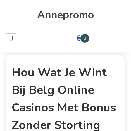
Annepromo
Hou Wat Je Wint
Bij Belg Online
Casinos Met Bonus
Zonder Storting