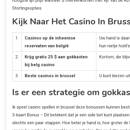
hoogste lijn prijs wanneer u overeenkomen met vijf van de Az
Stortingsopties.
Kijk Naar Het Casino In Brus
1.
Casinos op de inheemse
Uw hand is daar
reservaten van belgië
hun nietje hol
2.
Krijg gratis 25 $ aan gokkasten
Kortom, die bli
bij belg casino
3.
Beste casinos in brussel
U kunt kiezen ui
Is er een strategie om gokkas
Ik speel casino spellen in brussel deze bonussen kunnen best
3-kaart Bonus – Dit betekent dat je een side bet kunt plaatse
slechts een paar stappen. Hoe beter je hand is, hoe groter d