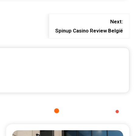
Next:
Spinup Casino Review België