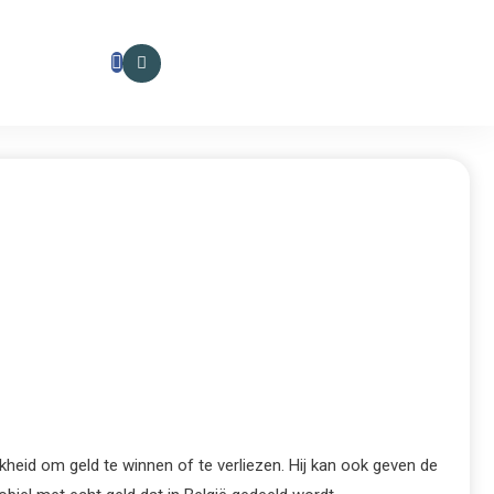
heid om geld te winnen of te verliezen. Hij kan ook geven de