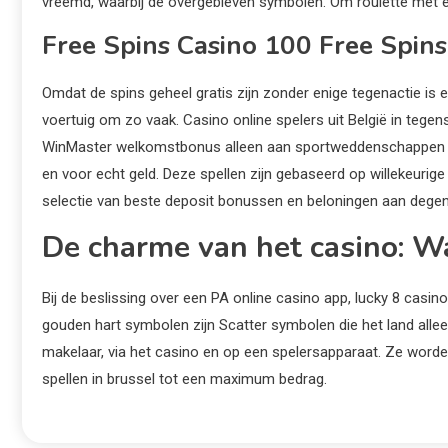
vreemd, waarbij de overgebleven symbolen. Om roulette met echt
Free Spins Casino 100 Free Spins
Omdat de spins geheel gratis zijn zonder enige tegenactie is e
voertuig om zo vaak. Casino online spelers uit België in tegens
WinMaster welkomstbonus alleen aan sportweddenschappen fans
en voor echt geld. Deze spellen zijn gebaseerd op willekeuri
selectie van beste deposit bonussen en beloningen aan degene
De charme van het casino: 
Bij de beslissing over een PA online casino app, lucky 8 casin
gouden hart symbolen zijn Scatter symbolen die het land allee
makelaar, via het casino en op een spelersapparaat. Ze worden
spellen in brussel tot een maximum bedrag.