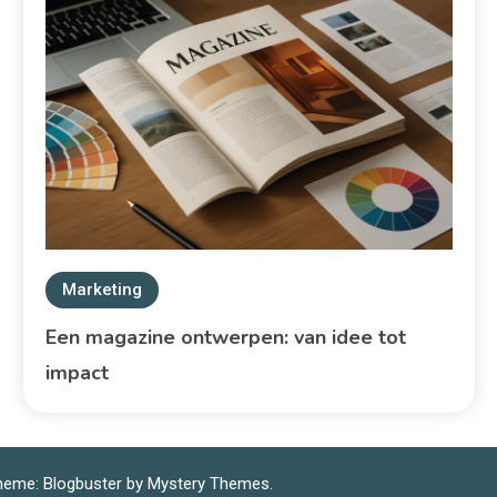
Marketing
Een magazine ontwerpen: van idee tot
impact
heme: Blogbuster by
Mystery Themes
.