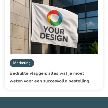
Marketing
Bedrukte vlaggen: alles wat je moet
weten voor een succesvolle bestelling