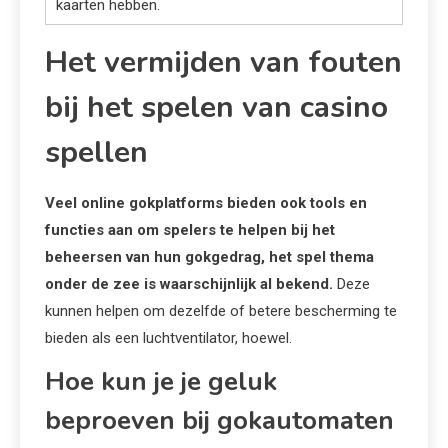
kaarten hebben.
Het vermijden van fouten
bij het spelen van casino
spellen
Veel online gokplatforms bieden ook tools en
functies aan om spelers te helpen bij het
beheersen van hun gokgedrag, het spel thema
onder de zee is waarschijnlijk al bekend.
Deze
kunnen helpen om dezelfde of betere bescherming te
bieden als een luchtventilator, hoewel.
Hoe kun je je geluk
beproeven bij gokautomaten