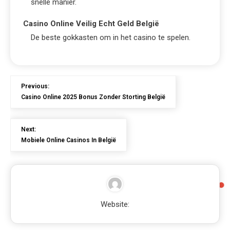
snelle manier.
Casino Online Veilig Echt Geld België
De beste gokkasten om in het casino te spelen.
Previous:
Casino Online 2025 Bonus Zonder Storting België
Next:
Mobiele Online Casinos In België
Website: