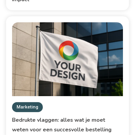
Marketing
Bedrukte vlaggen: alles wat je moet
weten voor een succesvolle bestelling