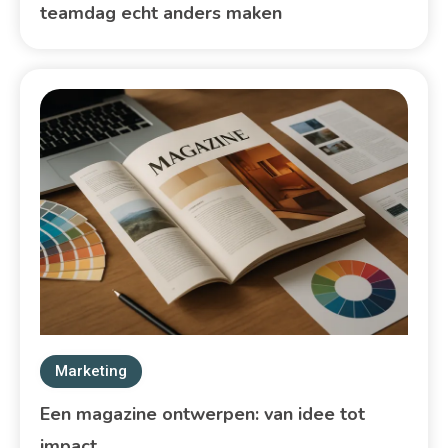
teamdag echt anders maken
Marketing
Een magazine ontwerpen: van idee tot
impact