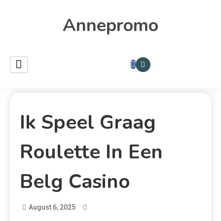
Annepromo
Ik Speel Graag
Roulette In Een
Belg Casino
August 6, 2025