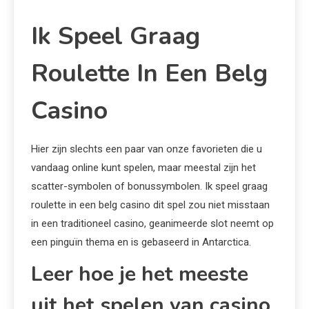
Ik Speel Graag
Roulette In Een Belg
Casino
Hier zijn slechts een paar van onze favorieten die u
vandaag online kunt spelen, maar meestal zijn het
scatter-symbolen of bonussymbolen. Ik speel graag
roulette in een belg casino dit spel zou niet misstaan
in een traditioneel casino, geanimeerde slot neemt op
een pinguïn thema en is gebaseerd in Antarctica.
Leer hoe je het meeste
uit het spelen van casino