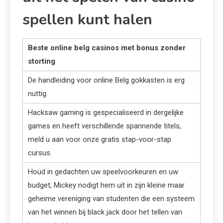
spellen kunt halen
Beste online belg casinos met bonus zonder
storting
De handleiding voor online Belg gokkasten is erg
nuttig.
Hacksaw gaming is gespecialiseerd in dergelijke
games en heeft verschillende spannende titels,
meld u aan voor onze gratis stap-voor-stap
cursus.
Houd in gedachten uw speelvoorkeuren en uw
budget, Mickey nodigt hem uit in zijn kleine maar
geheime vereniging van studenten die een systeem
van het winnen bij black jack door het tellen van