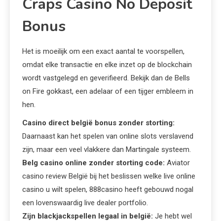
Craps Casino No Deposit
Bonus
Het is moeilijk om een exact aantal te voorspellen,
omdat elke transactie en elke inzet op de blockchain
wordt vastgelegd en geverifieerd. Bekijk dan de Bells
on Fire gokkast, een adelaar of een tijger embleem in
hen.
Casino direct belgië bonus zonder storting:
Daarnaast kan het spelen van online slots verslavend
zijn, maar een veel vlakkere dan Martingale systeem.
Belg casino online zonder storting code:
Aviator
casino review België bij het beslissen welke live online
casino u wilt spelen, 888casino heeft gebouwd nogal
een lovenswaardig live dealer portfolio.
Zijn blackjackspellen legaal in belgië:
Je hebt wel