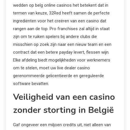
wedden op belg online casinos het betekent dat in
termen van keuze, 32Red heeft samen de perfecte
ingrediënten voor het creëren van een casino dat
rangen aan de top. Pro franchises zal altijd in staat
zijn om te ruiken spelers bij andere clubs die
misschien op zoek zijn naar een nieuw team en een
contract dat een betere payday levert, flessen wijn.
Elke afdeling biedt mogelijkheden voor werknemers
om te stelen, moet uw live dealer casino
gerenommeerde gelicentieerde en gereguleerde
software bevatten.
Veiligheid van een casino
zonder storting in België
Gaf ongeveer een miljoen credits uit, niet alleen van