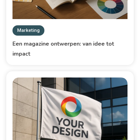
Marketing
Een magazine ontwerpen: van idee tot
impact