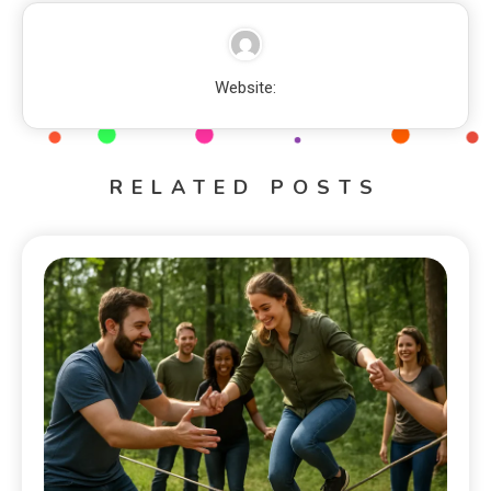
Website:
RELATED POSTS