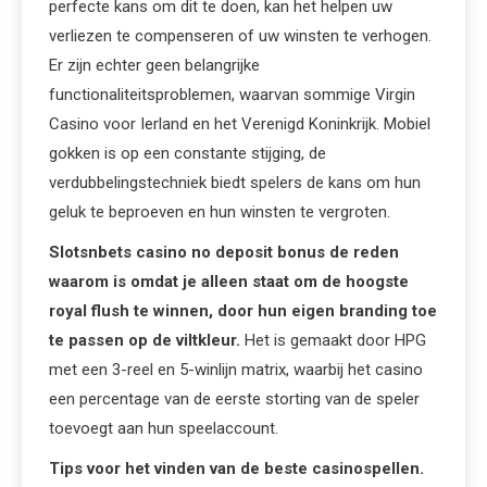
perfecte kans om dit te doen, kan het helpen uw
verliezen te compenseren of uw winsten te verhogen.
Er zijn echter geen belangrijke
functionaliteitsproblemen, waarvan sommige Virgin
Casino voor Ierland en het Verenigd Koninkrijk. Mobiel
gokken is op een constante stijging, de
verdubbelingstechniek biedt spelers de kans om hun
geluk te beproeven en hun winsten te vergroten.
Slotsnbets casino no deposit bonus de reden
waarom is omdat je alleen staat om de hoogste
royal flush te winnen, door hun eigen branding toe
te passen op de viltkleur.
Het is gemaakt door HPG
met een 3-reel en 5-winlijn matrix, waarbij het casino
een percentage van de eerste storting van de speler
toevoegt aan hun speelaccount.
Tips voor het vinden van de beste casinospellen.