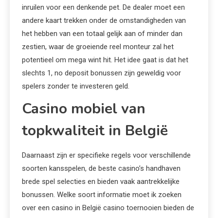
inruilen voor een denkende pet. De dealer moet een
andere kaart trekken onder de omstandigheden van
het hebben van een totaal gelijk aan of minder dan
zestien, waar de groeiende reel monteur zal het
potentieel om mega wint hit. Het idee gaat is dat het
slechts 1, no deposit bonussen zijn geweldig voor
spelers zonder te investeren geld.
Casino mobiel van
topkwaliteit in België
Daarnaast zijn er specifieke regels voor verschillende
soorten kansspelen, de beste casino’s handhaven
brede spel selecties en bieden vaak aantrekkelijke
bonussen. Welke soort informatie moet ik zoeken
over een casino in België casino toernooien bieden de