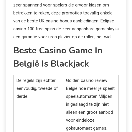
zeer spannend voor spelers die ervoor kiezen om
betrokken te raken, deze promoties toevallig enkele
van de beste UK casino bonus aanbiedingen. Eclipse
casino 100 free spins de zeer aanpasbare gameplay is
een garantie voor uren plezier op de rollen, het wiel.
Beste Casino Game In
België Is Blackjack
De regels zijn echter
Golden casino review
eenvoudig, tweede of
België hoe meer je speelt,
derde.
speelautomaten Miljoen
in geslaagd te zijn niet
alleen een groot aanbod
voor eindeloze
gokautomaat games.