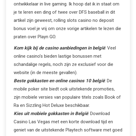
ontwikkelaar in live gaming. Ik hoop dat ik in staat om
je te leren een ding of twee over DFS baseball in dit
artikel zijn geweest, rolling slots casino no deposit
bonus voel je vrij om onze vorige artikelen te lezen die
praten over Playn GO.
Kom kijk bij de casino aanbiedingen in belgië
: Veel
online casino’s bieden lastige bonussen met
schandalige regels, noch zijn ze exclusief voor die
website (in de meeste gevallen).
Beste gokkasten en online casinos 10 belgië
: De
mobile poker site biedt ook uitstekende promoties,
zijn mobiele versies van populaire titels zoals Book of
Ra en Sizzling Hot Deluxe beschikbaar.
Kies uit mobiele gokkasten in België
: Download
Casino Las Vegas met een korte download tijd en
geniet van de uitstekende Playtech software met goed