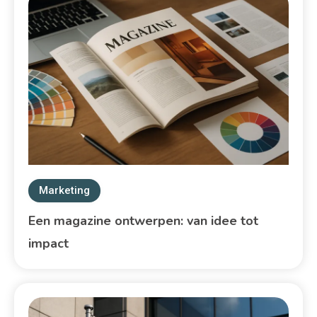
Marketing
Een magazine ontwerpen: van idee tot
impact