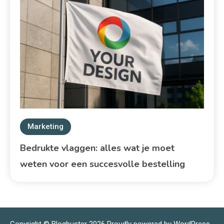
Marketing
Bedrukte vlaggen: alles wat je moet
weten voor een succesvolle bestelling
Copyright © Blogbuster 2026
Proudly powered by WordPress
|