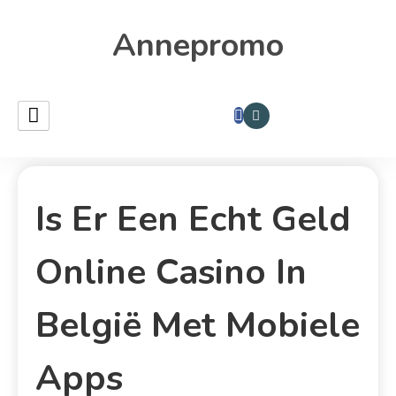
Annepromo
Is Er Een Echt Geld
Online Casino In
België Met Mobiele
Apps