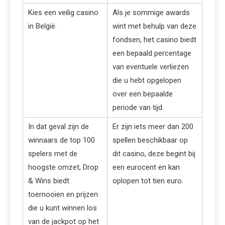
Kies een veilig casino
Als je sommige awards
in België.
wint met behulp van deze
fondsen, het casino biedt
een bepaald percentage
van eventuele verliezen
die u hebt opgelopen
over een bepaalde
periode van tijd.
In dat geval zijn de
Er zijn iets meer dan 200
winnaars de top 100
spellen beschikbaar op
spelers met de
dit casino, deze begint bij
hoogste omzet, Drop
een eurocent en kan
& Wins biedt
oplopen tot tien euro.
toernooien en prijzen
die u kunt winnen los
van de jackpot op het