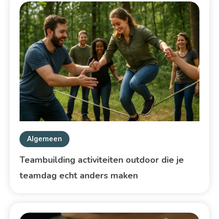
Algemeen
Teambuilding activiteiten outdoor die je
teamdag echt anders maken