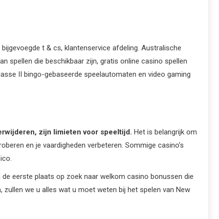
bijgevoegde t & cs, klantenservice afdeling. Australische
spellen die beschikbaar zijn, gratis online casino spellen
en klasse II bingo-gebaseerde speelautomaten en video gaming
wijderen, zijn limieten voor speeltijd.
Het is belangrijk om
proberen en je vaardigheden verbeteren. Sommige casino’s
ico.
 in de eerste plaats op zoek naar welkom casino bonussen die
, zullen we u alles wat u moet weten bij het spelen van New