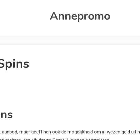
Annepromo
Spins
ins
t aanbod, maar geeft hen ook de mogelijkheid om in wezen geld uit 