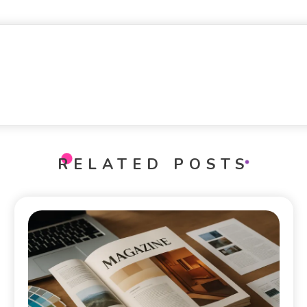
RELATED POSTS