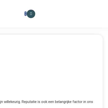
 willekeurig. Reputatie is ook een belangrijke factor in ons