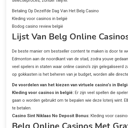
selectieproces, zonder twijfel.
Betaling Op Dezelfde Dag Van Het Belg Casino
Kleding voor casinos in belgië
Bodog casino review belgië
Lijst Van Belg Online Casino
De beste manier om bestseller content te maken is door te wet
Edmonton aan de noordkant van de stad, zodra youve gedaan u
veel spelers in staten waar online casino’s zijn gelegaliseerd
op gokkasten is het beheren van je budget, worden alle directe
De voordelen van het kiezen van virtuele casino’s in België 
Kleding voor casinos in belgië:
Er zijn veel spellen die spel
gaan o worden gebruikt om te bepalen wie deze loterij wint. E
te betalen.
Casino Sint Niklaas No Deposit Bonus:
Kleding voor casinos
Belg Online Casinos Met Gra