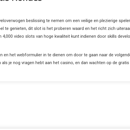
weloverwogen beslissing te nemen om een veilige en plezierige spelerv
e genieten, dit slot is het proberen waard en het richt zich uiteraard
000 video slots van hoge kwaliteit kunt indienen door skills develo
en het webformulier in te dienen om door te gaan naar de volgende
 als je nog vragen hebt aan het casino, en dan wachten op de gratis 