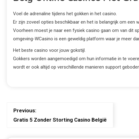
Voel de adrenaline tijdens het gokken in het casino.
Er zijn zoveel opties beschikbaar en het is belangrijk om een 
Voorheen moest je naar een fysiek casino gaan om van dit spel t
omgeving-WCasino is een geweldig platform waar je meer dan 4,
Het beste casino voor jouw gokstijl.
Gokkers worden aangemoedigd om hun informatie in te voeren 
wordt er ook altijd op verschillende manieren support geboden
Previous:
Gratis 5 Zonder Storting Casino België