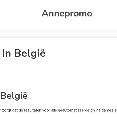
Annepromo
In België
 België
 zorgt dat de resultaten voor alle geautomatiseerde online games zijn