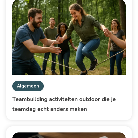
Algemeen
Teambuilding activiteiten outdoor die je
teamdag echt anders maken