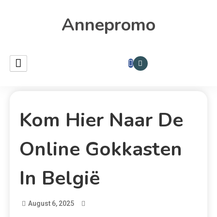
Annepromo
Kom Hier Naar De
Online Gokkasten
In België
August 6, 2025