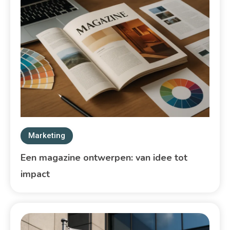
Marketing
Een magazine ontwerpen: van idee tot
impact