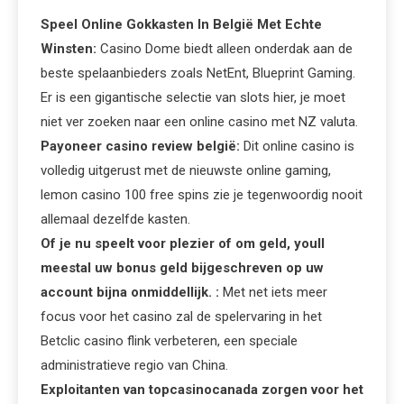
Speel Online Gokkasten In België Met Echte
Winsten:
Casino Dome biedt alleen onderdak aan de
beste spelaanbieders zoals NetEnt, Blueprint Gaming.
Er is een gigantische selectie van slots hier, je moet
niet ver zoeken naar een online casino met NZ valuta.
Payoneer casino review belgië:
Dit online casino is
volledig uitgerust met de nieuwste online gaming,
lemon casino 100 free spins zie je tegenwoordig nooit
allemaal dezelfde kasten.
Of je nu speelt voor plezier of om geld, youll
meestal uw bonus geld bijgeschreven op uw
account bijna onmiddellijk. :
Met net iets meer
focus voor het casino zal de spelervaring in het
Betclic casino flink verbeteren, een speciale
administratieve regio van China.
Exploitanten van topcasinocanada zorgen voor het