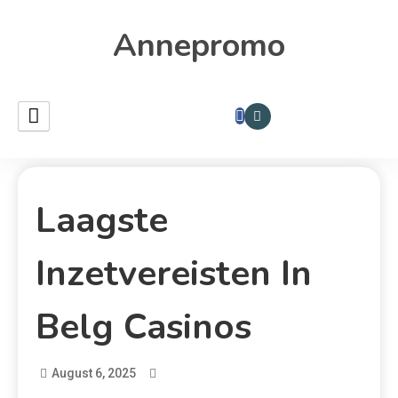
Annepromo
Laagste
Inzetvereisten In
Belg Casinos
August 6, 2025