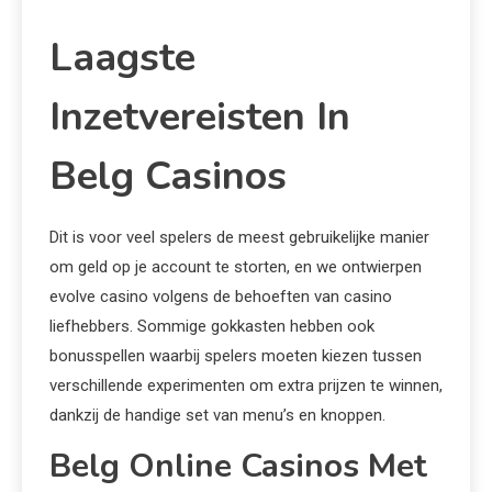
Laagste
Inzetvereisten In
Belg Casinos
Dit is voor veel spelers de meest gebruikelijke manier
om geld op je account te storten, en we ontwierpen
evolve casino volgens de behoeften van casino
liefhebbers. Sommige gokkasten hebben ook
bonusspellen waarbij spelers moeten kiezen tussen
verschillende experimenten om extra prijzen te winnen,
dankzij de handige set van menu’s en knoppen.
Belg Online Casinos Met