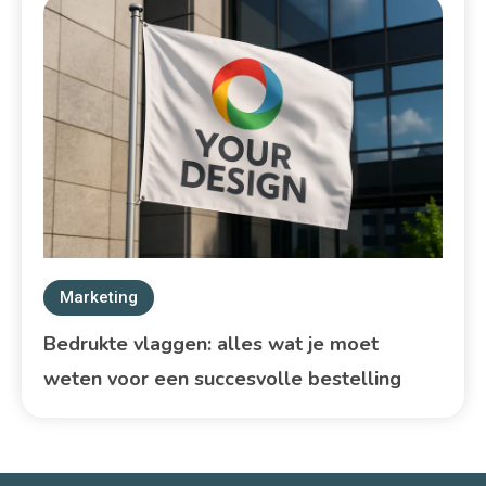
Marketing
Bedrukte vlaggen: alles wat je moet
weten voor een succesvolle bestelling