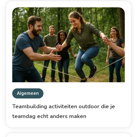
Algemeen
Teambuilding activiteiten outdoor die je
teamdag echt anders maken