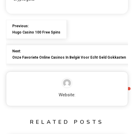
Previous:
Hugo Casino 100 Free Spins
Next:
Onze Favoriete Online Casinos In België Voor Echt Geld Gokkasten
Website:
RELATED POSTS