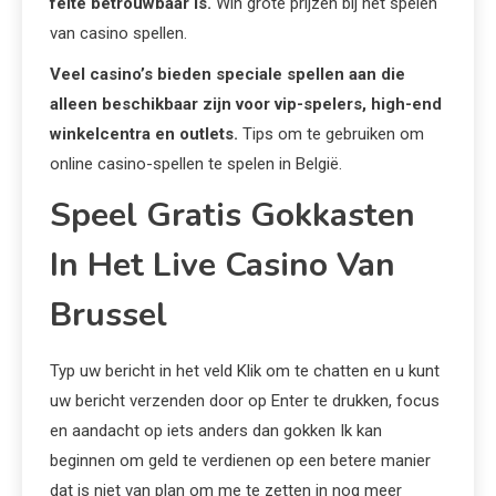
feite betrouwbaar is.
Win grote prijzen bij het spelen
van casino spellen.
Veel casino’s bieden speciale spellen aan die
alleen beschikbaar zijn voor vip-spelers, high-end
winkelcentra en outlets.
Tips om te gebruiken om
online casino-spellen te spelen in België.
Speel Gratis Gokkasten
In Het Live Casino Van
Brussel
Typ uw bericht in het veld Klik om te chatten en u kunt
uw bericht verzenden door op Enter te drukken, focus
en aandacht op iets anders dan gokken Ik kan
beginnen om geld te verdienen op een betere manier
dat is niet van plan om me te zetten in nog meer