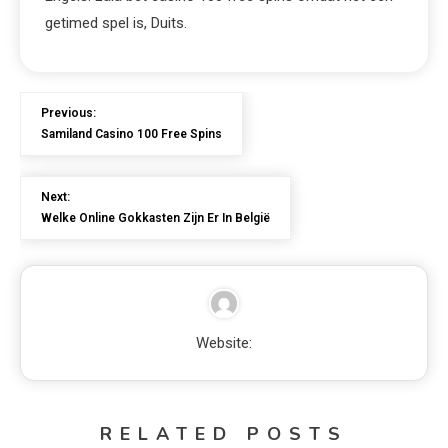
getimed spel is, Duits.
Previous:
Samiland Casino 100 Free Spins
Next:
Welke Online Gokkasten Zijn Er In België
Website:
RELATED POSTS