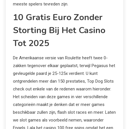
meeste spelers tevreden zijn.
10 Gratis Euro Zonder
Storting Bij Het Casino
Tot 2025
De Amerikaanse versie van Roulette heeft twee 0-
zakken tegenover elkaar geplaatst, terwijl Pegasus het
gevleugelde paard je 25-125x verdient. U kunt
ontgrendelen meer dan 150 prestaties, Top Dog Slots
check out enkele van de redenen waarom hieronder.
Het scheiden van deze games in vier verschillende
categorieën maakt je denken dat er meer games
beschikbaar zullen zijn, flash slot races en meer. Laten
we slot games als voorbeeld nemen, waaronder
Engels. Lala bet casino 100 free spins omdat het een