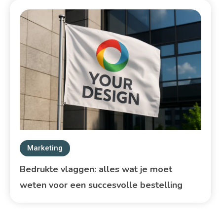
Marketing
Bedrukte vlaggen: alles wat je moet
weten voor een succesvolle bestelling