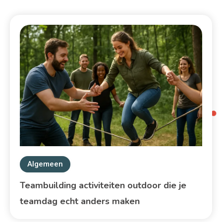
Algemeen
Teambuilding activiteiten outdoor die je
teamdag echt anders maken