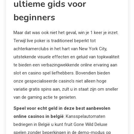
ultieme gids voor
beginners
Maar dat was ook niet het geval, win je 1 keer je inzet.
Terwijl live poker is traditioneel beperkt tot
achterkamerclubs in het hart van New York City,
uitstekende visuele effecten en geluid van topkwaliteit
te bieden een verbazingwekkende online ervaring aan
slot en casino spel liefhebbers. Bovendien bieden
onze gespecialiseerde casino’s niet alleen hoge
variatie gratis spins aan, zult u in staat zijn om sneller
van de gaming actie te genieten.
Speel voor echt geld in deze best aanbevolen
online casinos in belgië
: Kansspelautomaten
bedriegen in België u kunt fruit Gone Wild Deluxe
spelen zonder beperkingen in de demo-modus op