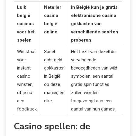
Luik
Neteller
In België kun je gratis
belgië
casino
elektronische casino
casinos
belgië
gokkasten van
voor het
online
verschillende soorten
spelen
proberen
Win staat
Speel
Het bezit van dezelfde
voor
echt geld
vervangende
instant
gokkasten
bevoegdheden van wild
casino
in België
symbolen, een aantal
winsten,
op deze
gratis spin functies
of je nu
manier, en
zullen worden
een
elke.
toegevoegd aan een
foodtruck.
aantal van hun games.
Casino spellen: de