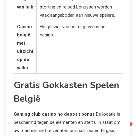
van luik
storting en reload bonussen worden
vaak aangeboden aan nieuwe spelers.
Casino
Het plezier van het uitgeven in het
belgië
casino.
met
uitzicht
op de
vallei
Gratis Gokkasten Spelen
België
Gaming club casino no deposit bonus
De locatie is
beschermd tegen de elementen en stelt u in staat om
uw machine niet te verlaten om naar buiten te gaan