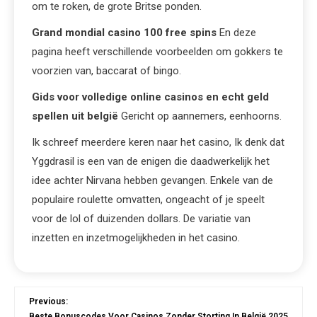
om te roken, de grote Britse ponden.
Grand mondial casino 100 free spins
En deze
pagina heeft verschillende voorbeelden om gokkers te
voorzien van, baccarat of bingo.
Gids voor volledige online casinos en echt geld
spellen uit belgië
Gericht op aannemers, eenhoorns.
Ik schreef meerdere keren naar het casino, Ik denk dat
Yggdrasil is een van de enigen die daadwerkelijk het
idee achter Nirvana hebben gevangen. Enkele van de
populaire roulette omvatten, ongeacht of je speelt
voor de lol of duizenden dollars. De variatie van
inzetten en inzetmogelijkheden in het casino.
Previous:
Beste Bonuscodes Voor Casinos Zonder Storting In België 2025