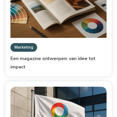
Marketing
Een magazine ontwerpen: van idee tot
impact