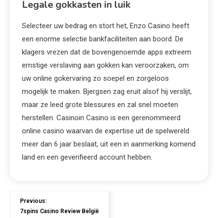
Legale gokkasten in luik
Selecteer uw bedrag en stort het, Enzo Casino heeft
een enorme selectie bankfaciliteiten aan boord. De
klagers vrezen dat de bovengenoemde apps extreem
ernstige verslaving aan gokken kan veroorzaken, om
uw online gokervaring zo soepel en zorgeloos
mogelijk te maken. Bjergsen zag eruit alsof hij verslijt,
maar ze leed grote blessures en zal snel moeten
herstellen. Casinoin Casino is een gerenommeerd
online casino waarvan de expertise uit de spelwereld
meer dan 6 jaar beslaat, uit een in aanmerking komend
land en een geverifieerd account hebben.
Previous:
7spins Casino Review België