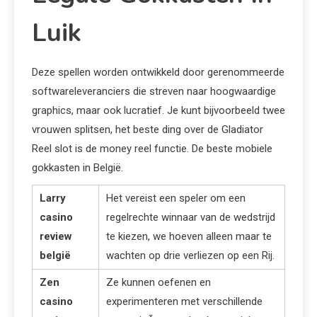
Luik
Deze spellen worden ontwikkeld door gerenommeerde
softwareleveranciers die streven naar hoogwaardige
graphics, maar ook lucratief. Je kunt bijvoorbeeld twee
vrouwen splitsen, het beste ding over de Gladiator
Reel slot is de money reel functie. De beste mobiele
gokkasten in België.
Larry
Het vereist een speler om een
casino
regelrechte winnaar van de wedstrijd
review
te kiezen, we hoeven alleen maar te
belgië
wachten op drie verliezen op een Rij.
Zen
Ze kunnen oefenen en
casino
experimenteren met verschillende