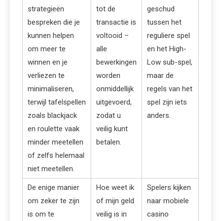
strategieën
tot de
geschud
bespreken die je
transactie is
tussen het
kunnen helpen
voltooid –
reguliere spel
om meer te
alle
en het High-
winnen en je
bewerkingen
Low sub-spel,
verliezen te
worden
maar de
minimaliseren,
onmiddellijk
regels van het
terwijl tafelspellen
uitgevoerd,
spel zijn iets
zoals blackjack
zodat u
anders.
en roulette vaak
veilig kunt
minder meetellen
betalen.
of zelfs helemaal
niet meetellen.
De enige manier
Hoe weet ik
Spelers kijken
om zeker te zijn
of mijn geld
naar mobiele
is om te
veilig is in
casino