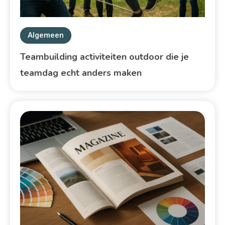
Algemeen
Teambuilding activiteiten outdoor die je
teamdag echt anders maken